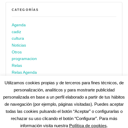
CATEGORÍAS
Agenda
cadiz
cultura
Noticias
Otros
programacion
Relas
Relas Agenda
Utilizamos cookies propias y de terceros para fines técnicos, de
personalización, analíticos y para mostrarte publicidad
personalizada en base a un perfil elaborado a partir de tus hábitos
de navegación (por ejemplo, páginas visitadas). Puedes aceptar
todas las cookies pulsando el botón “Aceptar” o configurarlas o
¿No encuentras alguna cosa? Echa un vistazo en
cadiz.es
|
rechazar su uso clicando el botón “Configurar”. Para más
Aviso legal
|
Política de privacidad
|
Accesibilidad
|
Política de
información visita nuestra
Política de cookies
.
cookies