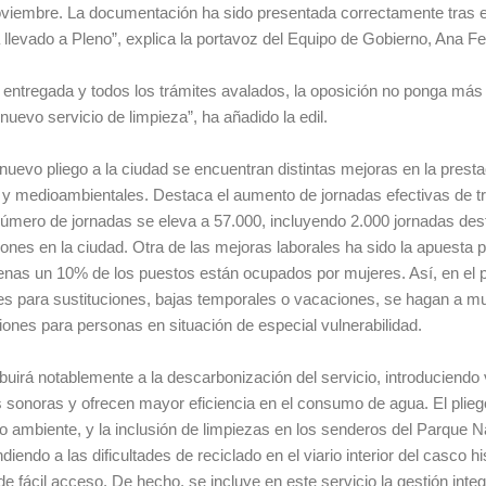
oviembre. La documentación ha sido presentada correctamente tras el
á llevado a Pleno”, explica la portavoz del Equipo de Gobierno, Ana F
ntregada y todos los trámites avalados, la oposición no ponga más
uevo servicio de limpieza”, ha añadido la edil.
uevo pliego a la ciudad se encuentran distintas mejoras en la presta
s y medioambientales. Destaca el aumento de jornadas efectivas de t
l número de jornadas se eleva a 57.000, incluyendo 2.000 jornadas des
ones en la ciudad. Otra de las mejoras laborales ha sido la apuesta p
apenas un 10% de los puestos están ocupados por mujeres. Así, en el p
s para sustituciones, bajas temporales o vacaciones, se hagan a mu
ones para personas en situación de especial vulnerabilidad.
buirá notablemente a la descarbonización del servicio, introduciendo
s sonoras y ofrecen mayor eficiencia en el consumo de agua. El plieg
io ambiente, y la inclusión de limpiezas en los senderos del Parque N
endo a las dificultades de reciclado en el viario interior del casco hi
 fácil acceso. De hecho, se incluye en este servicio la gestión integ