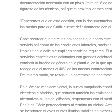
documentación necesaria con un plazo límite del 6 de n
riguroso de los técnicos, así que el próximo viernes ser
“Esperemos que en esta ocasión, con la documentación e
las ruedas para que Cádiz cuente definitivamente con el n
Cabe recordar que entre las novedades que aporta este n
servicio así como de las condiciones laborales, sociale
limpieza en la calle a cumplir en servicios regulares. E
servicios especiales relacionados con grandes celebraci
combatir la brecha de género en la plantilla, en la que 
recoge que al menos el 40% de las nuevas contratacione
Del mismo modo, se reserva un porcentaje de contrataci
En el ámbito medioambiental, la nueva maquinaria contri
eléctricos e híbridos, que reducen también las emisione
alternativas al uso del glifosato, respetuosas con el med
Bahía de Cádiz pertenecientes al término municipal. Atendi
se incorporan nuevos puntos limpios móviles en plazas de