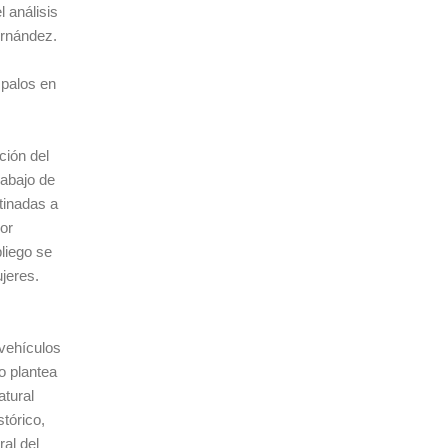
 análisis
ernández.
 palos en
ción del
rabajo de
tinadas a
or
liego se
jeres.
 vehículos
o plantea
atural
stórico,
ral del