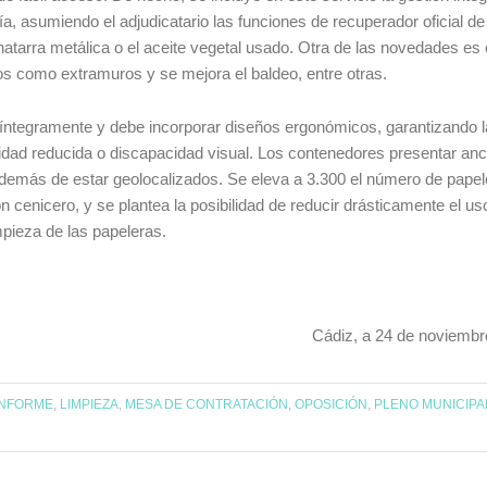
ría, asumiendo el adjudicatario las funciones de recuperador oficial de
chatarra metálica o el aceite vegetal usado. Otra de las novedades es 
ros como extramuros y se mejora el baldeo, entre otras.
 íntegramente y debe incorporar diseños ergonómicos, garantizando l
idad reducida o discapacidad visual. Los contenedores presentar anc
además de estar geolocalizados. Se eleva a 3.300 el número de pape
cenicero, y se plantea la posibilidad de reducir drásticamente el us
mpieza de las papeleras.
Cádiz, a 24 de noviembr
INFORME
,
LIMPIEZA
,
MESA DE CONTRATACIÓN
,
OPOSICIÓN
,
PLENO MUNICIPA