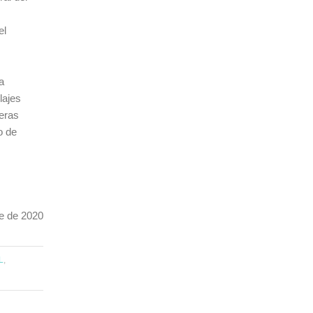
el
a
lajes
leras
o de
e de 2020
L
,