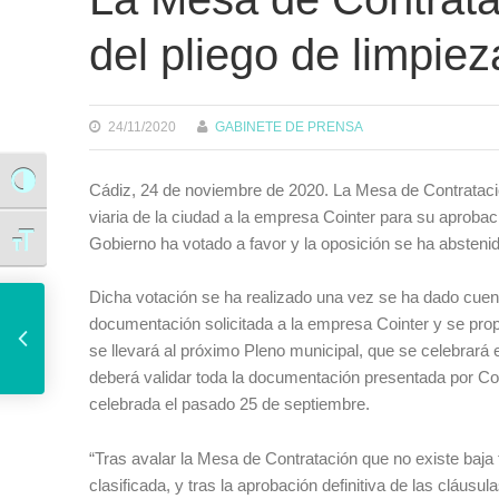
del pliego de limpie
24/11/2020
GABINETE DE PRENSA
Alternar alto contraste
Cádiz, 24 de noviembre de 2020. La Mesa de Contratació
viaria de la ciudad a la empresa Cointer para su aprobaci
Gobierno ha votado a favor y la oposición se ha abstenid
Alternar tamaño de letra
El IMD contrata la colocación de una nueva red de protección en el campo Manuel Irigoyen
Dicha votación se ha realizado una vez se ha dado cuen
documentación solicitada a la empresa Cointer y se prop
se llevará al próximo Pleno municipal, que se celebrará
deberá validar toda la documentación presentada por Coin
celebrada el pasado 25 de septiembre.
“Tras avalar la Mesa de Contratación que no existe baj
clasificada, y tras la aprobación definitiva de las cláusu