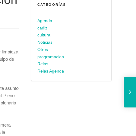
CATEGORÍAS
Agenda
cadiz
cultura
Noticias
Otros
 limpieza
programacion
quipo de
Relas
Relas Agenda
El Ayuntamiento y
ste asunto
el Pleno
 plenaria
rimera
 la