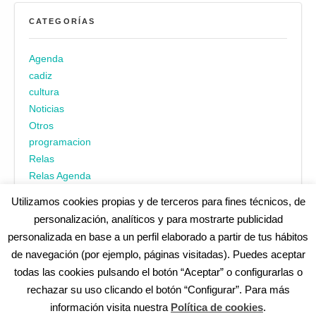
CATEGORÍAS
Agenda
cadiz
cultura
Noticias
Otros
programacion
Relas
Relas Agenda
Utilizamos cookies propias y de terceros para fines técnicos, de
personalización, analíticos y para mostrarte publicidad
personalizada en base a un perfil elaborado a partir de tus hábitos
de navegación (por ejemplo, páginas visitadas). Puedes aceptar
todas las cookies pulsando el botón “Aceptar” o configurarlas o
¿No encuentras alguna cosa? Echa un vistazo en
cadiz.es
|
rechazar su uso clicando el botón “Configurar”. Para más
Aviso legal
|
Política de privacidad
|
Accesibilidad
|
Política de
información visita nuestra
Política de cookies
.
cookies