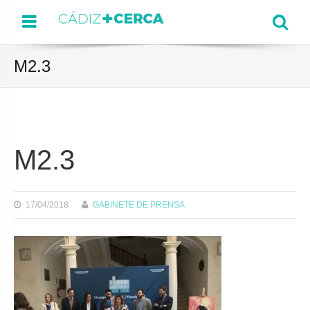
Menu
Se
M2.3
M2.3
17/04/2018
GABINETE DE PRENSA