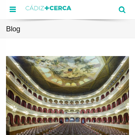
Menu
Se
Blog