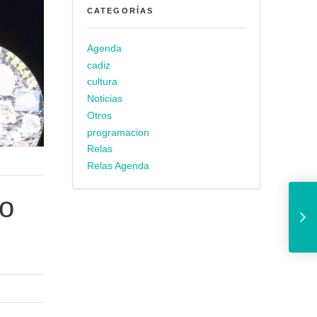
CATEGORÍAS
Agenda
cadiz
cultura
Noticias
Otros
programacion
Relas
Relas Agenda
Aguas de Cádiz y A
so