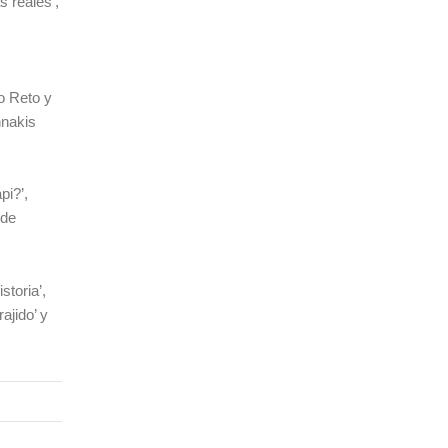
s reales’,
o Reto y
nnakis
pi?’,
 de
storia’,
ajido’ y