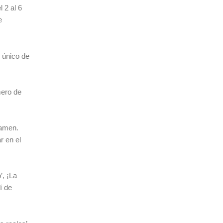
l 2 al 6
e
o único de
mero de
tamen.
r en el
’, ¡La
í de