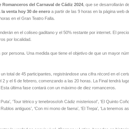
 Romanceros del Carnaval de Cádiz 2024
, que se desarrollarán de
 la venta hoy 30 de enero
a partir de las 9 horas en la página web d
horas en el Gran Teatro Falla.
derán en el coliseo gaditano y el 50% restante por internet. El preci
os por localidad.
s por persona. Una medida que tiene el objetivo de que un mayor nú
 un total de 45 participantes, registrándose una cifra récord en el cer
l 2 y el 6 de febrero, comenzando a las 20 horas. La Final tendrá luga
as. Esta última fase contará con un máximo de diez romanceros.
 Puta’, ‘Tour tétrico y tenebroso!oh Cádiz misterioso!’, ‘El Quinto Coño
 Rublos antiguos’, ‘Con mi mono de faena’, ‘El Trepa’, ‘La tenemos as