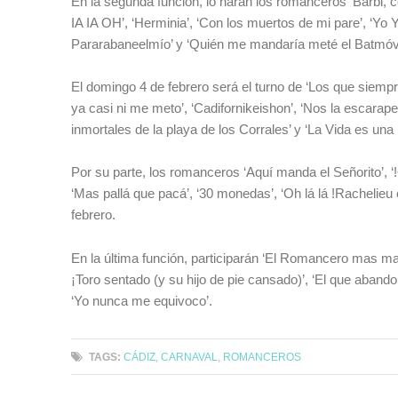
En la segunda función, lo harán los romanceros ‘Barbi, co
IA IA OH’, ‘Herminia’, ‘Con los muertos de mi pare’, ‘Yo 
Pararabaneelmío’ y ‘Quién me mandaría meté el Batmóv
El domingo 4 de febrero será el turno de ‘Los que siemp
ya casi ni me meto’, ‘Cadifornikeishon’, ‘Nos la escarape
inmortales de la playa de los Corrales’ y ‘La Vida es una
Por su parte, los romanceros ‘Aquí manda el Señorito’, ‘!
‘Mas pallá que pacá’, ‘30 monedas’, ‘Oh lá lá !Rachelieu 
febrero.
En la última función, participarán ‘El Romancero mas mal
¡Toro sentado (y su hijo de pie cansado)’, ‘El que abando
‘Yo nunca me equivoco’.
TAGS:
CÁDIZ
,
CARNAVAL
,
ROMANCEROS