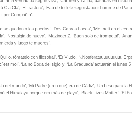
ntar la verdad pa seguir viva’, ‘Carmen y Latina, basadas en historia
Yó Cla Clá’, ‘El trastero’, ‘Eau de toillete «egoist»pour homme de Paco
il por Compañía’.
re se quedan a las puertas’, ‘Dos Cabras Locas’, ‘Me metí en el centr
la’, ‘Nostalgia de hueva’, ‘Mazinger Z, !Buen solo de trompeta!’, ‘Anu
 mierda y luego te mueres’.
Quillo, tómatelo con filosofía!’, ‘Er Viudo’, ‘¿Nosferatuuuuuuuuuu Erpa
c´est mo!’, ‘La no Boda del siglo’ y ‘La Graduada’ actuarán el lunes 5
o del mundo’, ‘Mi Padre (creo que) era de Cádiz’, ‘Un beso para la Hi
nó el Himalaya porque era más de playa’, ‘Black Lives Matter’, ‘El For