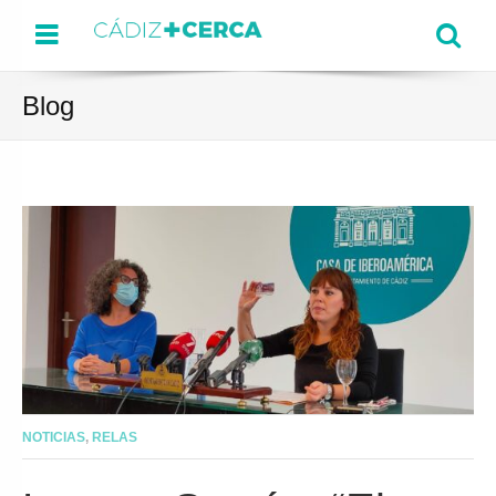
Menu
Se
Blog
NOTICIAS
,
RELAS