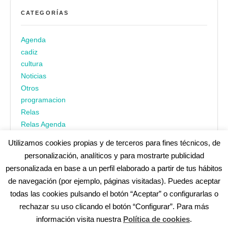
CATEGORÍAS
Agenda
cadiz
cultura
Noticias
Otros
programacion
Relas
Relas Agenda
Utilizamos cookies propias y de terceros para fines técnicos, de
personalización, analíticos y para mostrarte publicidad
personalizada en base a un perfil elaborado a partir de tus hábitos
de navegación (por ejemplo, páginas visitadas). Puedes aceptar
todas las cookies pulsando el botón “Aceptar” o configurarlas o
¿No encuentras alguna cosa? Echa un vistazo en
cadiz.es
|
rechazar su uso clicando el botón “Configurar”. Para más
Aviso legal
|
Política de privacidad
|
Accesibilidad
|
Política de
información visita nuestra
Política de cookies
.
cookies