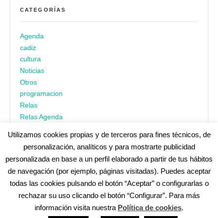
CATEGORÍAS
Agenda
cadiz
cultura
Noticias
Otros
programacion
Relas
Relas Agenda
Utilizamos cookies propias y de terceros para fines técnicos, de
personalización, analíticos y para mostrarte publicidad
personalizada en base a un perfil elaborado a partir de tus hábitos
de navegación (por ejemplo, páginas visitadas). Puedes aceptar
todas las cookies pulsando el botón “Aceptar” o configurarlas o
¿No encuentras alguna cosa? Echa un vistazo en
cadiz.es
|
rechazar su uso clicando el botón “Configurar”. Para más
Aviso legal
|
Política de privacidad
|
Accesibilidad
|
Política de
información visita nuestra
Política de cookies
.
cookies