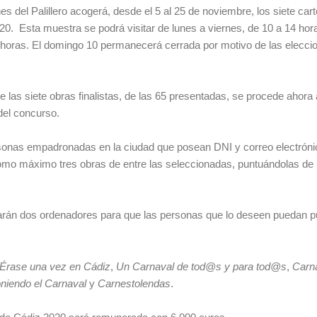
s del Palillero acogerá, desde el 5 al 25 de noviembre, los siete cart
20. Esta muestra se podrá visitar de lunes a viernes, de 10 a 14 hor
 horas. El domingo 10 permanecerá cerrada por motivo de las elecci
 las siete obras finalistas, de las 65 presentadas, se procede ahora 
del concurso.
ersonas empadronadas en la ciudad que posean DNI y correo electrón
como máximo tres obras de entre las seleccionadas, puntuándolas de 
alarán dos ordenadores para que las personas que lo deseen puedan p
Érase una vez en Cádiz
,
Un Carnaval de tod@s y para tod@s
,
Carna
iendo el Carnaval
y
Carnestolendas
.