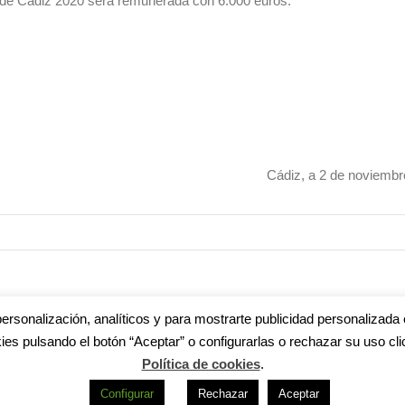
l de Cádiz 2020 será remunerada con 6.000 euros.
Cádiz, a 2 de noviembr
ersonalización, analíticos y para mostrarte publicidad personalizada 
ies pulsando el botón “Aceptar” o configurarlas o rechazar su uso cli
s
|
Aviso legal
|
Política de privacidad
|
Accesibilidad
|
Política de cookie
Política de cookies
.
R
Configurar
Rechazar
Aceptar