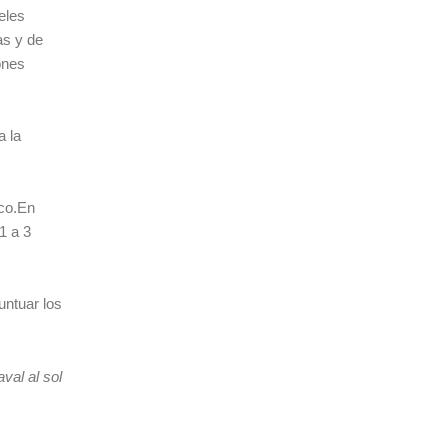
eles
as y de
ones
a la
ico.En
1 a 3
untuar los
val al sol