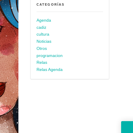
CATEGORÍAS
Agenda
cadiz
cultura
Noticias
Otros
programacion
Relas
Relas Agenda
El Ayuntamiento realiza una ses