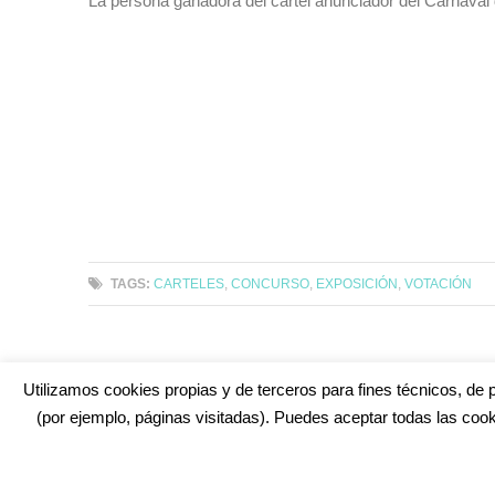
La persona ganadora del cartel anunciador del Carnava
TAGS:
CARTELES
,
CONCURSO
,
EXPOSICIÓN
,
VOTACIÓN
Utilizamos cookies propias y de terceros para fines técnicos, de p
(por ejemplo, páginas visitadas). Puedes aceptar todas las cook
¿No encuentras alguna cosa? Echa un vistazo en
cadiz.e