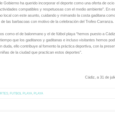
de Gobierno ha querido incorporar el deporte como una oferta de ocio 
e actividades compatibles y respetuosas con el medio ambiente”. En e
rno local con este asunto, cuidando y mimando la costa gaditana com
 de las barbacoas con motivo de la celebración del Trofeo Carranza.
eos como el de balonmano y el de fútbol playa “hemos puesto a Cádiz
 tiempo que los gaditanos y gaditanas e incluso visitantes hemos pod
in duda, ello contribuye al fomento la práctica deportiva, con la prese
 niñas de la ciudad que practican estos deportes”.
Cádiz, a 31 de jul
RTES
,
FUTBOL PLAYA
,
PLAYA