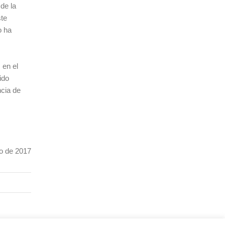
de la
ste
o ha
 en el
ido
ncia de
io de 2017