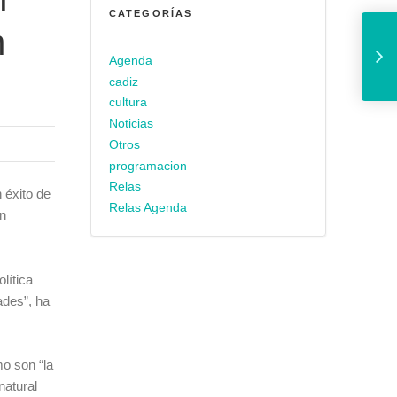
CATEGORÍAS
La Fundación de la
n
Agenda
cadiz
cultura
Noticias
Otros
programacion
Relas
 éxito de
Relas Agenda
an
lítica
ades”, ha
mo son “la
natural