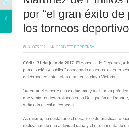
Alternar tamaño de letra
El alcalde se reunirá este jueves con los vecinos de Loreto para esclarecer el asunto de la instalación de ascensores
por “el gran éxito de
los torneos deportiv
31/07/2017
GABINETE DE PRENSA
Cádiz, 31 de julio de 2017.
El concejal de Deportes, Adri
participación y público” cosechado en todos los campeo
celebrado en estos días atrás en la playa Victoria.
“Acercar el deporte a la ciudadanía y facilitar su prácti
que venimos desarrollando en la Delegación de Deporte, 
señalado el edil al respecto.
Asimismo, ha destacado el desarrollo de prácticas depor
realización de una actividad sana y el ofrecimiento de u