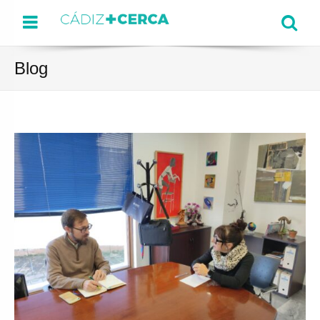
Menu
Se
Blog