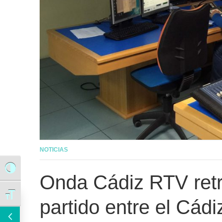
NOTICIAS
Alternar alto contraste
Onda Cádiz RTV retr
Alternar tamaño de letra
partido entre el Cádi
El Equipo de Gobierno llevará a Pleno instar a la Junta a que retire el recurso contra la modificación del PGOU que regula la implantación de las casas de apuestas