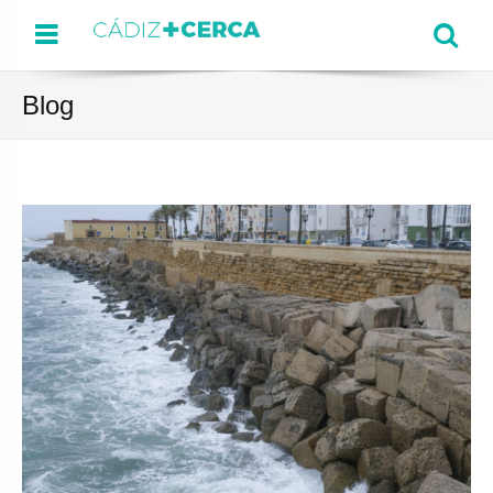
Menu
Se
Blog