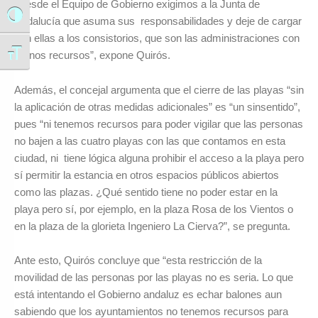
“Desde el Equipo de Gobierno exigimos a la Junta de
Alternar alto contraste
Andalucía que asuma sus responsabilidades y deje de cargar
con ellas a los consistorios, que son las administraciones con
Alternar tamaño de letra
menos recursos”, expone Quirós.
Además, el concejal argumenta que el cierre de las playas “sin
la aplicación de otras medidas adicionales” es “un sinsentido”,
pues “ni tenemos recursos para poder vigilar que las personas
no bajen a las cuatro playas con las que contamos en esta
ciudad, ni tiene lógica alguna prohibir el acceso a la playa pero
sí permitir la estancia en otros espacios públicos abiertos
como las plazas. ¿Qué sentido tiene no poder estar en la
playa pero sí, por ejemplo, en la plaza Rosa de los Vientos o
en la plaza de la glorieta Ingeniero La Cierva?”, se pregunta.
Ante esto, Quirós concluye que “esta restricción de la
movilidad de las personas por las playas no es seria. Lo que
está intentando el Gobierno andaluz es echar balones aun
sabiendo que los ayuntamientos no tenemos recursos para