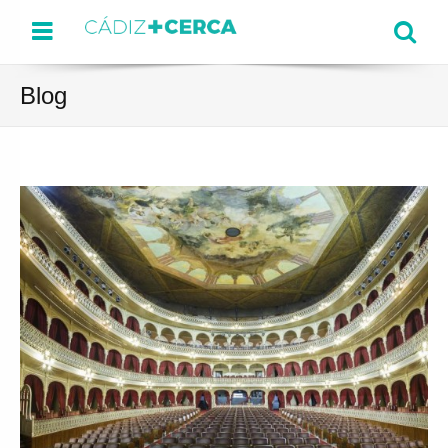
Menu
Se
Blog