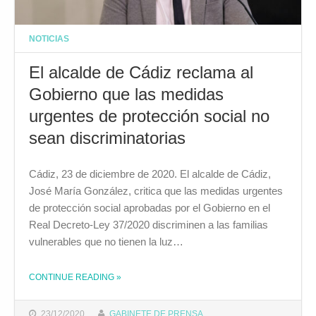
NOTICIAS
El alcalde de Cádiz reclama al
Gobierno que las medidas
urgentes de protección social no
sean discriminatorias
Cádiz, 23 de diciembre de 2020. El alcalde de Cádiz,
José María González, critica que las medidas urgentes
de protección social aprobadas por el Gobierno en el
Real Decreto-Ley 37/2020 discriminen a las familias
vulnerables que no tienen la luz…
CONTINUE READING
»
THE "EL ALCALDE DE CÁDIZ RECLAMA AL GOBIERNO QUE LAS MEDIDAS URGENTES DE PROTECCIÓN SOCIAL NO SEAN DISCRIMINATORIAS"
23/12/2020
GABINETE DE PRENSA