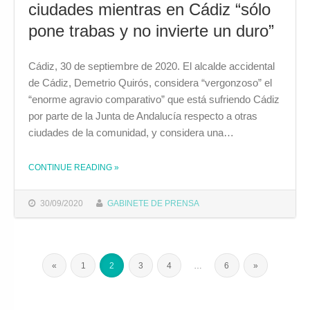
ciudades mientras en Cádiz “sólo
pone trabas y no invierte un duro”
Cádiz, 30 de septiembre de 2020. El alcalde accidental
de Cádiz, Demetrio Quirós, considera “vergonzoso” el
“enorme agravio comparativo” que está sufriendo Cádiz
por parte de la Junta de Andalucía respecto a otras
ciudades de la comunidad, y considera una…
CONTINUE READING
»
THE "DEMETRIO QUIRÓS CONSIDERA “UNA FALTA DE RESPETO” QUE LA JUNTA DE ANDALUCÍA ANUNCIE CIENTOS DE MILLONES PARA PROYECTOS EN OTRAS CIUDADES MIENTRAS EN CÁDIZ “SÓLO PONE TRABAS Y NO INVIERTE UN DURO”"
30/09/2020
GABINETE DE PRENSA
«
1
2
3
4
…
6
»