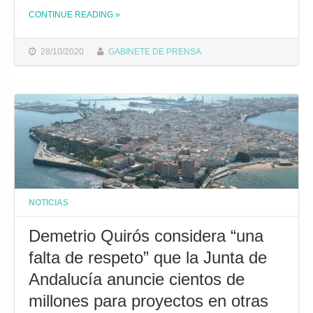
CONTINUE READING
»
THE "EL ALCALDE DE CÁDIZ PIDE A LA JUNTA DE ANDALUCÍA QUE RETRASE A LAS 0:00 HORAS EL INICIO DEL CIERRE OBLIGADO DE LA HOSTELERÍA EN EL ESTADO DE ALARMA"
28/10/2020
GABINETE DE PRENSA
NOTICIAS
Demetrio Quirós considera “una
falta de respeto” que la Junta de
Andalucía anuncie cientos de
millones para proyectos en otras