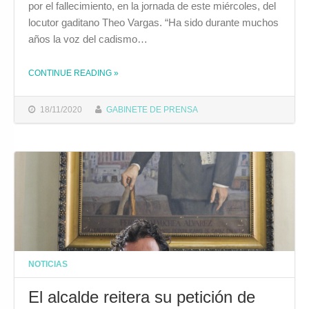
por el fallecimiento, en la jornada de este miércoles, del
locutor gaditano Theo Vargas. “Ha sido durante muchos
años la voz del cadismo…
CONTINUE READING
THE "EL ALCALDE DE CÁDIZ TRASLADA SU PESAR POR EL FALLECIMIENTO DE THEO VARGAS"
»
18/11/2020
GABINETE DE PRENSA
NOTICIAS
El alcalde reitera su petición de