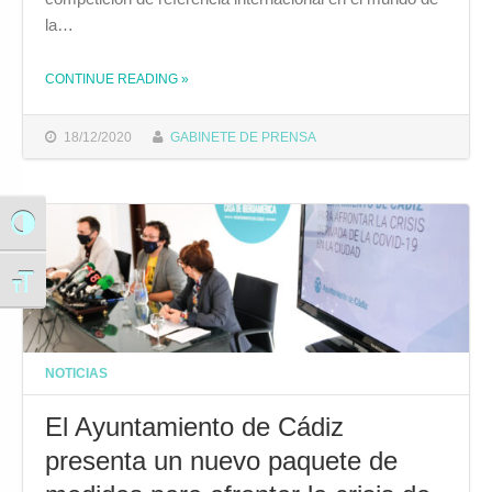
la…
CONTINUE READING
»
THE "EL ALCALDE CELEBRA QUE CÁDIZ SEA ELEGIDA COMO SEDE ESPAÑOLA DE LA SAIL GP EN 2021"
18/12/2020
GABINETE DE PRENSA
Alternar alto contraste
Alternar tamaño de letra
NOTICIAS
El Ayuntamiento de Cádiz
presenta un nuevo paquete de