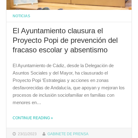
NOTICIAS
El Ayuntamiento clausura el
Proyecto Popi de prevención del
fracaso escolar y absentismo
El Ayuntamiento de Cádiz, desde la Delegación de
Asuntos Sociales y del Mayor, ha clausurado el
Proyecto Popi ‘Estrategias y acciones en zonas
desfavorecidas de Andalucía, que apoyan y mejoran los
procesos de inclusión sociofamiliar en familias con
menores en…
CONTINUE READING
THE "EL AYUNTAMIENTO CLAUSURA EL PROYECTO POPI DE PREVENCIÓN DEL FRACASO ESCOLAR Y ABSENTISMO"
»
23/11/2023
GABINETE DE PRENSA