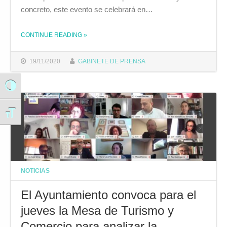
concreto, este evento se celebrará en…
CONTINUE READING
»
THE "EL CIUDAD DE CÁDIZ ACOGERÁ ESTE FIN DE SEMANA LA FINAL DEL XXV CAMPEONATO DE ANDALUCÍA DE NATACIÓN ADAPTADA-II CAMPEONATO DE ANDALUCÍA OPEN MULTIDISABILITY"
19/11/2020
GABINETE DE PRENSA
Alternar alto contraste
Alternar tamaño de letra
NOTICIAS
El Ayuntamiento convoca para el
jueves la Mesa de Turismo y
Comercio para analizar la