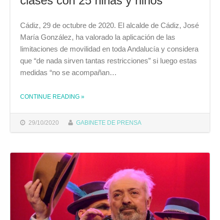
clases con 25 niñas y niños”
Cádiz, 29 de octubre de 2020. El alcalde de Cádiz, José
María González, ha valorado la aplicación de las
limitaciones de movilidad en toda Andalucía y considera
que “de nada sirven tantas restricciones” si luego estas
medidas “no se acompañan…
CONTINUE READING
»
THE "JOSÉ MARÍA GONZÁLEZ: “DE NADA SIRVEN TANTAS RESTRICCIONES SI NO HAY MÁS RASTREADORES, MÁS INVERSIÓN EN SANIDAD Y SIGUEN LAS CLASES CON 25 NIÑAS Y NIÑOS”"
29/10/2020
GABINETE DE PRENSA