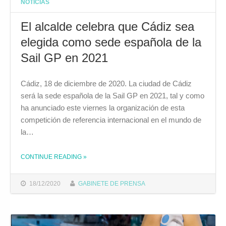
NOTICIAS
El alcalde celebra que Cádiz sea
elegida como sede española de la
Sail GP en 2021
Cádiz, 18 de diciembre de 2020. La ciudad de Cádiz
será la sede española de la Sail GP en 2021, tal y como
ha anunciado este viernes la organización de esta
competición de referencia internacional en el mundo de
la…
CONTINUE READING
»
THE "EL ALCALDE CELEBRA QUE CÁDIZ SEA ELEGIDA COMO SEDE ESPAÑOLA DE LA SAIL GP EN 2021"
18/12/2020
GABINETE DE PRENSA