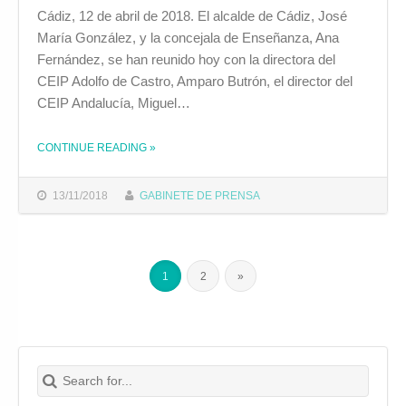
Cádiz, 12 de abril de 2018. El alcalde de Cádiz, José
María González, y la concejala de Enseñanza, Ana
Fernández, se han reunido hoy con la directora del
CEIP Adolfo de Castro, Amparo Butrón, el director del
CEIP Andalucía, Miguel…
CONTINUE READING
»
THE "EL ALCALDE Y LA CONCEJALA DE EDUCACIÓN CONOCEN EL PROYECTO COMÚN DE INTERCENTROS DE LOS CEIP ADOLFO DE CASTRO, ANDALUCÍA Y EL IES RAFAEL ALBERTI"
13/11/2018
GABINETE DE PRENSA
1
2
»
Search for:
Buscar