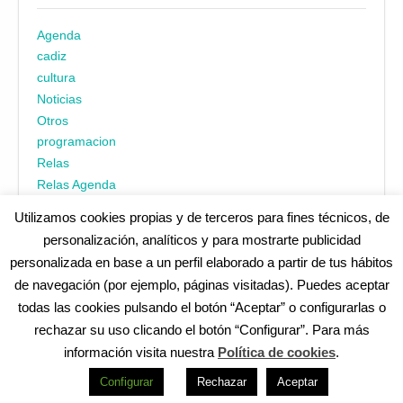
Agenda
cadiz
cultura
Noticias
Otros
programacion
Relas
Relas Agenda
Utilizamos cookies propias y de terceros para fines técnicos, de
personalización, analíticos y para mostrarte publicidad
personalizada en base a un perfil elaborado a partir de tus hábitos
de navegación (por ejemplo, páginas visitadas). Puedes aceptar
todas las cookies pulsando el botón “Aceptar” o configurarlas o
¿No encuentras alguna cosa? Echa un vistazo en
cadiz.es
|
rechazar su uso clicando el botón “Configurar”. Para más
Aviso legal
|
Política de privacidad
|
Accesibilidad
|
Política de
información visita nuestra
Política de cookies
.
cookies
Redes Sociales (Listado completo)
:
Configurar
Rechazar
Aceptar