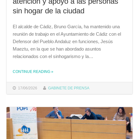
atención y apoyo a las personas
sin hogar de la ciudad
El alcalde de Cádiz, Bruno García, ha mantenido una
reunión de trabajo en el Ayuntamiento de Cádiz con el
Defensor del Pueblo Andaluz en funciones, Jesús
Maeztu, en la que se han abordado asuntos
relacionados con el sinhogarismo y la…
CONTINUE READING
»
THE "EL ALCALDE EXPONE AL DEFENSOR DEL PUEBLO ANDALUZ LOS AVANCES EN LA ATENCIÓN Y APOYO A LAS PERSONAS SIN HOGAR DE LA CIUDAD"
17/06/2026
GABINETE DE PRENSA