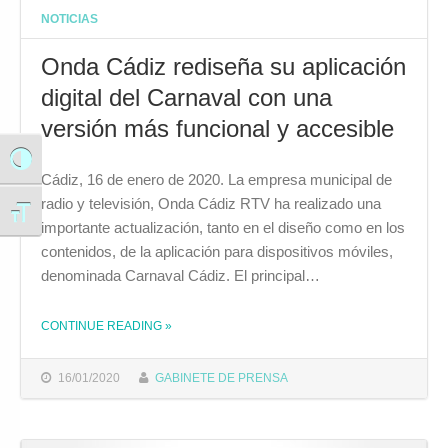
NOTICIAS
Onda Cádiz rediseña su aplicación
digital del Carnaval con una
versión más funcional y accesible
Alternar alto contraste
Cádiz, 16 de enero de 2020. La empresa municipal de
radio y televisión, Onda Cádiz RTV ha realizado una
Alternar tamaño de letra
importante actualización, tanto en el diseño como en los
contenidos, de la aplicación para dispositivos móviles,
denominada Carnaval Cádiz. El principal…
CONTINUE READING
»
THE "ONDA CÁDIZ REDISEÑA SU APLICACIÓN DIGITAL DEL CARNAVAL CON UNA VERSIÓN MÁS FUNCIONAL Y ACCESIBLE"
16/01/2020
GABINETE DE PRENSA