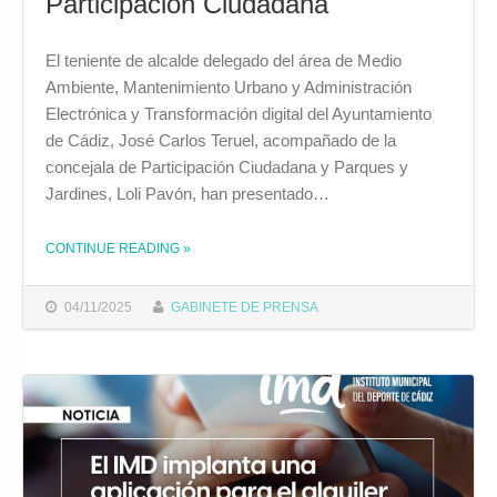
Participación Ciudadana
El teniente de alcalde delegado del área de Medio
Ambiente, Mantenimiento Urbano y Administración
Electrónica y Transformación digital del Ayuntamiento
de Cádiz, José Carlos Teruel, acompañado de la
concejala de Participación Ciudadana y Parques y
Jardines, Loli Pavón, han presentado…
THE "EL AYUNTAMIENTO PONE EN MARCHA LA PLATAFORMA DIGITAL DE PARTICIPACIÓN CIUDADANA"
CONTINUE READING
»
04/11/2025
GABINETE DE PRENSA