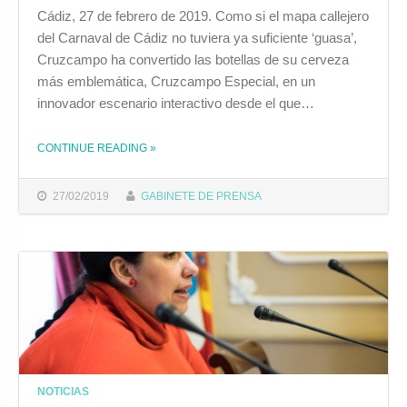
Cádiz, 27 de febrero de 2019. Como si el mapa callejero
del Carnaval de Cádiz no tuviera ya suficiente ‘guasa’,
Cruzcampo ha convertido las botellas de su cerveza
más emblemática, Cruzcampo Especial, en un
innovador escenario interactivo desde el que…
CONTINUE READING
THE "LAS AGRUPACIONES DEL CARNAVAL DE CÁDIZ CANTARÁN EN LAS ETIQUETAS DE CRUZCAMPO ESPECIAL"
»
27/02/2019
GABINETE DE PRENSA
NOTICIAS