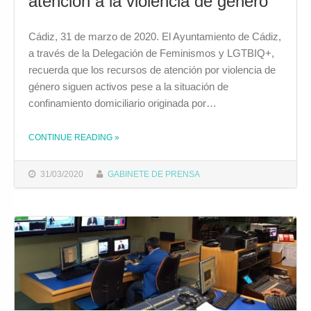
atención a la violencia de género
Cádiz, 31 de marzo de 2020. El Ayuntamiento de Cádiz,
a través de la Delegación de Feminismos y LGTBIQ+,
recuerda que los recursos de atención por violencia de
género siguen activos pese a la situación de
confinamiento domiciliario originada por…
CONTINUE READING
»
THE "EL AYUNTAMIENTO LANZA UNA CAMPAÑA INFORMATIVA PARA RECORDAR QUE SIGUE ACTIVA LA ATENCIÓN A LA VIOLENCIA DE GÉNERO"
31/03/2020
GABINETE DE PRENSA