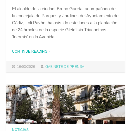
El alcalde de la ciudad, Bruno García, acompañado de
la concejala de Parques y Jardines del Ayuntamiento de
Cádiz, Loli Pavón, ha asistido este lunes a la plantación
de 24 árboles de la especie Gletditsia Triacanthos
‘Inermis’ en la Avenida…
THE "EL AYUNTAMIENTO PLANTA 24 NUEVOS ÁRBOLES EN LA AVENIDA DE ASTILLEROS"
CONTINUE READING
»
16/03/2026
GABINETE DE PRENSA
NOTICIAS