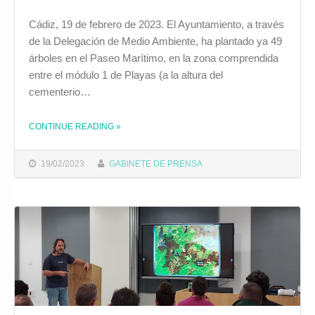
Cádiz, 19 de febrero de 2023. El Ayuntamiento, a través
de la Delegación de Medio Ambiente, ha plantado ya 49
árboles en el Paseo Marítimo, en la zona comprendida
entre el módulo 1 de Playas (a la altura del
cementerio…
CONTINUE READING
THE "EL AYUNTAMIENTO YA HA PLANTADO MEDIO CENTENAR DE ÁRBOLES EN EL PASEO MARÍTIMO"
»
19/02/2023
GABINETE DE PRENSA