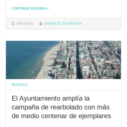
CONTINUE READING
THE "EL AYUNTAMIENTO INICIA UNA NUEVA CAMPAÑA DE REPOSICIÓN DE ARBOLADO CON 110 EJEMPLARES"
»
16/01/2022
GABINETE DE PRENSA
NOTICIAS
El Ayuntamiento amplía la
campaña de rearbolado con más
de medio centenar de ejemplares