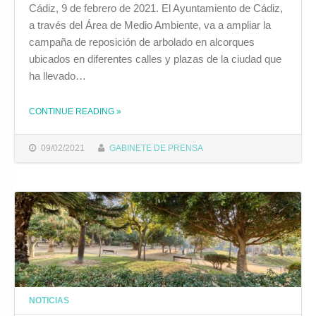
Cádiz, 9 de febrero de 2021. El Ayuntamiento de Cádiz,
a través del Área de Medio Ambiente, va a ampliar la
campaña de reposición de arbolado en alcorques
ubicados en diferentes calles y plazas de la ciudad que
ha llevado…
CONTINUE READING
»
THE "EL AYUNTAMIENTO AMPLÍA LA CAMPAÑA DE REARBOLADO CON MÁS DE MEDIO CENTENAR DE EJEMPLARES"
09/02/2021
GABINETE DE PRENSA
NOTICIAS