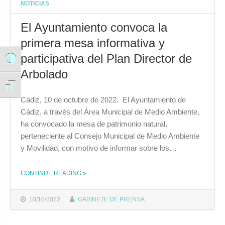
NOTICIAS
El Ayuntamiento convoca la
primera mesa informativa y
participativa del Plan Director de
Alternar alto contraste
Arbolado
Alternar tamaño de letra
Cádiz, 10 de octubre de 2022. El Ayuntamiento de
Cádiz, a través del Área Municipal de Medio Ambiente,
ha convocado la mesa de patrimonio natural,
perteneciente al Consejo Municipal de Medio Ambiente
y Movilidad, con motivo de informar sobre los…
CONTINUE READING
»
THE "EL AYUNTAMIENTO CONVOCA LA PRIMERA MESA INFORMATIVA Y PARTICIPATIVA DEL PLAN DIRECTOR DE ARBOLADO"
10/10/2022
GABINETE DE PRENSA