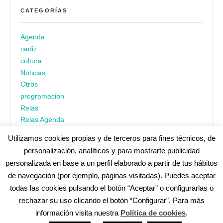
CATEGORÍAS
Agenda
cadiz
cultura
Noticias
Otros
programacion
Relas
Relas Agenda
Utilizamos cookies propias y de terceros para fines técnicos, de
personalización, analíticos y para mostrarte publicidad
personalizada en base a un perfil elaborado a partir de tus hábitos
de navegación (por ejemplo, páginas visitadas). Puedes aceptar
todas las cookies pulsando el botón “Aceptar” o configurarlas o
¿No encuentras alguna cosa? Echa un vistazo en
cadiz.es
|
rechazar su uso clicando el botón “Configurar”. Para más
Aviso legal
|
Política de privacidad
|
Accesibilidad
|
Política de
información visita nuestra
Política de cookies
.
cookies