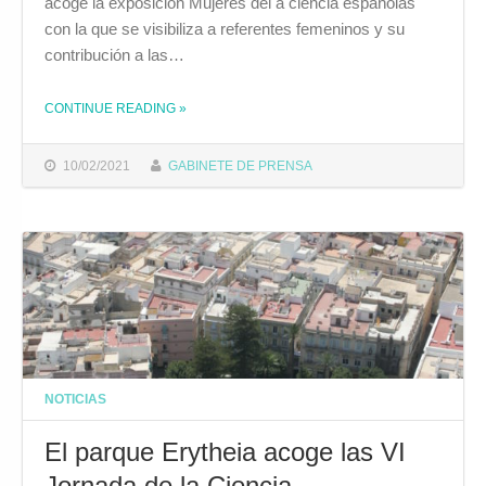
acoge la exposición Mujeres del a ciencia españolas
con la que se visibiliza a referentes femeninos y su
contribución a las…
THE "LA FUNDACIÓN DE LA MUJER EXPONE ‘MUJERES DE LA CIENCIA ESPAÑOLAS’"
CONTINUE READING
»
10/02/2021
GABINETE DE PRENSA
NOTICIAS
El parque Erytheia acoge las VI
Jornada de la Ciencia