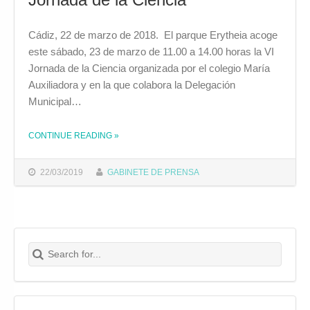
Cádiz, 22 de marzo de 2018. El parque Erytheia acoge
este sábado, 23 de marzo de 11.00 a 14.00 horas la VI
Jornada de la Ciencia organizada por el colegio María
Auxiliadora y en la que colabora la Delegación
Municipal…
THE "EL PARQUE ERYTHEIA ACOGE LAS VI JORNADA DE LA CIENCIA"
CONTINUE READING
»
22/03/2019
GABINETE DE PRENSA
Search for:
Buscar