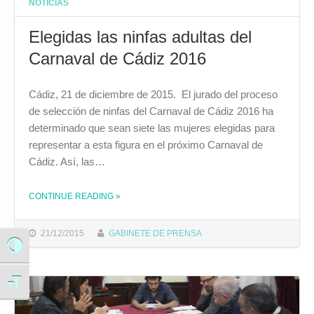
NOTICIAS
Elegidas las ninfas adultas del
Carnaval de Cádiz 2016
Cádiz, 21 de diciembre de 2015. El jurado del proceso
de selección de ninfas del Carnaval de Cádiz 2016 ha
determinado que sean siete las mujeres elegidas para
representar a esta figura en el próximo Carnaval de
Cádiz. Así, las…
THE "ELEGIDAS LAS NINFAS ADULTAS DEL CARNAVAL DE CÁDIZ 2016"
CONTINUE READING
»
21/12/2015
GABINETE DE PRENSA
Alternar alto contraste
Alternar tamaño de letra