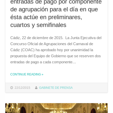
entradas de pago por componente
de agrupación para el día en que
ésta actúe en preliminares,
cuartos y semifinales
Cádiz, 22 de diciembre de 2015. La Junta Ejecutiva del
Concurso Oficial de Agrupaciones del Carnaval de
Cádiz (COAC) ha aprobado hoy por unanimidad la
propuesta del Equipo de Gobierno que se reserven dos
entradas de pago a cada componente…
CONTINUE READING
»
THE "LA JUNTA EJECUTIVA DEL COAC APRUEBA QUE SE RESERVEN DOS ENTRADAS DE PAGO POR COMPONENTE DE AGRUPACIÓN PARA EL DÍA EN QUE ÉSTA ACTÚE EN PRELIMINARES, CUARTOS Y SEMIFINALES"
22/12/2015
GABINETE DE PRENSA