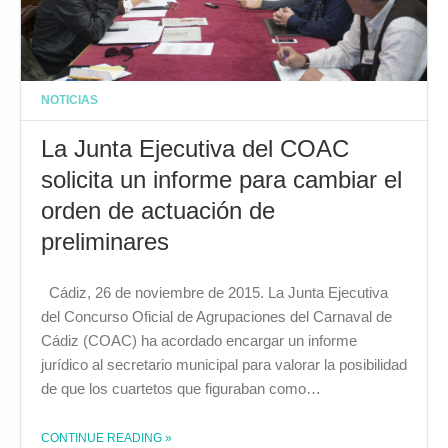
NOTICIAS
La Junta Ejecutiva del COAC
solicita un informe para cambiar el
orden de actuación de
preliminares
Cádiz, 26 de noviembre de 2015. La Junta Ejecutiva
del Concurso Oficial de Agrupaciones del Carnaval de
Cádiz (COAC) ha acordado encargar un informe
jurídico al secretario municipal para valorar la posibilidad
de que los cuartetos que figuraban como…
CONTINUE READING
»
THE "LA JUNTA EJECUTIVA DEL COAC SOLICITA UN INFORME PARA CAMBIAR EL ORDEN DE ACTUACIÓN DE PRELIMINARES"