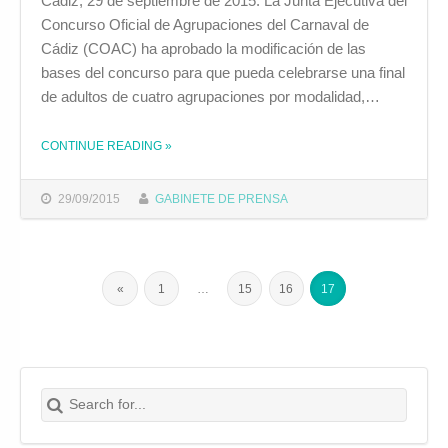
Cádiz, 29 de septiembre de 2015. La Junta Ejecutiva del
Concurso Oficial de Agrupaciones del Carnaval de
Cádiz (COAC) ha aprobado la modificación de las
bases del concurso para que pueda celebrarse una final
de adultos de cuatro agrupaciones por modalidad,…
CONTINUE READING
»
THE "EL 1 DE OCTUBRE SE ABRE EL PLAZO DE INSCRIPCIÓN DE AGRUPACIONES PARA EL COAC 2016"
29/09/2015
GABINETE DE PRENSA
«
1
…
15
16
17
Search for:
Buscar