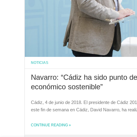
NOTICIAS
Navarro: “Cádiz ha sido punto de
económico sostenible”
Cádiz, 4 de junio de 2018. El presidente de Cádiz 2
este fin de semana en Cádiz, David Navarro, ha real
CONTINUE READING
»
THE "NAVARRO: “CÁDIZ HA SIDO PUNTO DE ENCUENTRO DEL MUNICIPALISMO Y SU DESARROLLO ECONÓMICO SOSTENIBLE”"