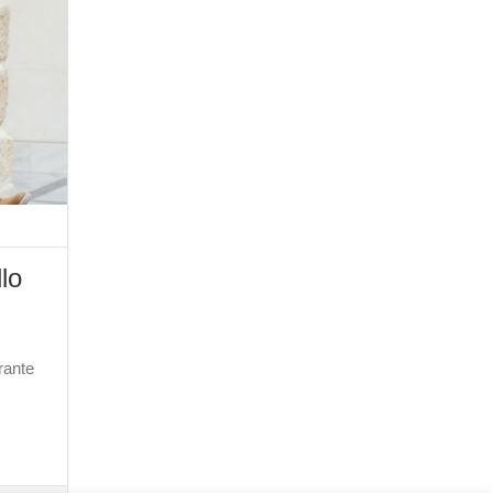
lo
rante