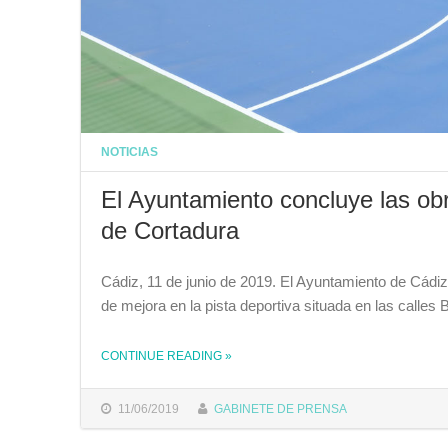
NOTICIAS
El Ayuntamiento concluye las obr
de Cortadura
Cádiz, 11 de junio de 2019. El Ayuntamiento de Cádiz
de mejora en la pista deportiva situada en las calles
CONTINUE READING
»
THE "EL AYUNTAMIENTO CONCLUYE LAS OBRAS DE MEJORA EN LA PISTA DEPORTIVA DEL BARRIO DE CORTADURA"
11/06/2019
GABINETE DE PRENSA