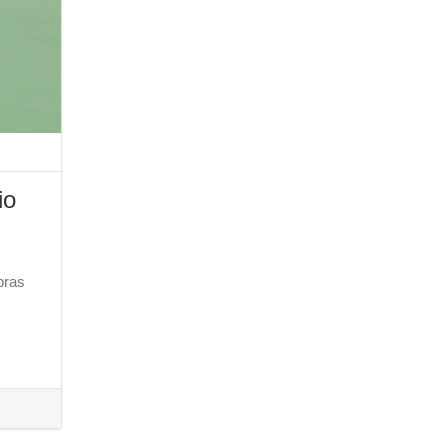
io
bras