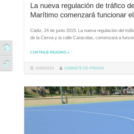
La nueva regulación de tráfico d
Marítimo comenzará funcionar el 
Cádiz, 24 de junio 2019. La nueva regulación del tráf
de la Cierva y la calle Caracolas, comenzará a funci
Alternar alto contraste
CONTINUE READING
»
THE "LA NUEVA REGULACIÓN DE TRÁFICO DE LA ZONA SEMIPEATONALIZADA DEL PASEO MARÍTIMO COMENZARÁ FUNCIONAR EL 1 DE JULIO"
Alternar tamaño de letra
24/06/2019
GABINETE DE PRENSA