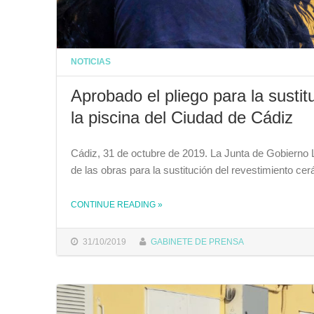
NOTICIAS
Aprobado el pliego para la sustit
la piscina del Ciudad de Cádiz
Cádiz, 31 de octubre de 2019. La Junta de Gobierno Lo
de las obras para la sustitución del revestimiento ce
CONTINUE READING
»
THE "APROBADO EL PLIEGO PARA LA SUSTITUCIÓN DEL REVESTIMIENTO CERÁMICO DEL SUELO DE LA PISCINA DEL CIUDAD DE CÁDIZ"
31/10/2019
GABINETE DE PRENSA