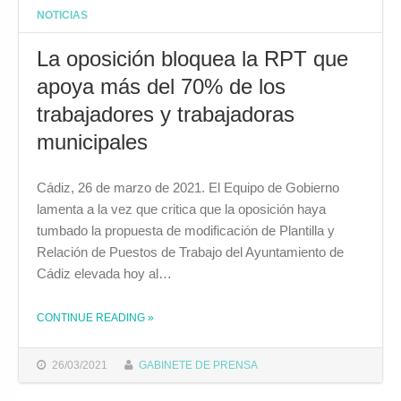
NOTICIAS
La oposición bloquea la RPT que
apoya más del 70% de los
trabajadores y trabajadoras
municipales
Cádiz, 26 de marzo de 2021. El Equipo de Gobierno
lamenta a la vez que critica que la oposición haya
tumbado la propuesta de modificación de Plantilla y
Relación de Puestos de Trabajo del Ayuntamiento de
Cádiz elevada hoy al…
CONTINUE READING
»
THE "LA OPOSICIÓN BLOQUEA LA RPT QUE APOYA MÁS DEL 70% DE LOS TRABAJADORES Y TRABAJADORAS MUNICIPALES"
26/03/2021
GABINETE DE PRENSA