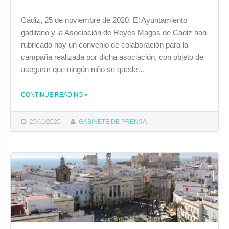
Cádiz, 25 de noviembre de 2020. El Ayuntamiento
gaditano y la Asociación de Reyes Magos de Cádiz han
rubricado hoy un convenio de colaboración para la
campaña realizada por dicha asociación, con objeto de
asegurar que ningún niño se quede…
CONTINUE READING
»
THE "EL AYUNTAMIENTO Y LA ASOCIACIÓN DE REYES MAGOS FIRMAN UN CONVENIO DE COLABORACIÓN PARA LA CAMPAÑA ‘NINGÚN NIÑO SIN JUGUETE’ "
25/11/2020
GABINETE DE PRENSA