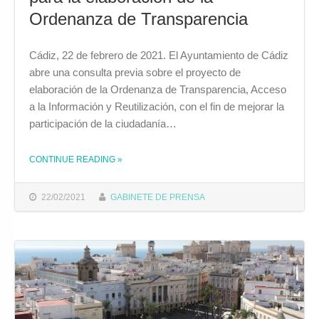
Ordenanza de Transparencia
Cádiz, 22 de febrero de 2021. El Ayuntamiento de Cádiz
abre una consulta previa sobre el proyecto de
elaboración de la Ordenanza de Transparencia, Acceso
a la Información y Reutilización, con el fin de mejorar la
participación de la ciudadanía…
CONTINUE READING
»
THE "EL AYUNTAMIENTO ABRE UNA CONSULTA PREVIA SOBRE EL PROYECTO PARA LA ELABORACIÓN DE LA ORDENANZA DE TRANSPARENCIA"
22/02/2021
GABINETE DE PRENSA