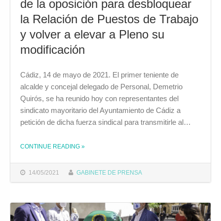
de la oposición para desbloquear
la Relación de Puestos de Trabajo
y volver a elevar a Pleno su
modificación
Cádiz, 14 de mayo de 2021. El primer teniente de
alcalde y concejal delegado de Personal, Demetrio
Quirós, se ha reunido hoy con representantes del
sindicato mayoritario del Ayuntamiento de Cádiz a
petición de dicha fuerza sindical para transmitirle al…
CONTINUE READING
»
THE "QUIRÓS SE REUNIRÁ CON PORTAVOCES DE LA OPOSICIÓN PARA DESBLOQUEAR LA RELACIÓN DE PUESTOS DE TRABAJO Y VOLVER A ELEVAR A PLENO SU MODIFICACIÓN"
14/05/2021
GABINETE DE PRENSA