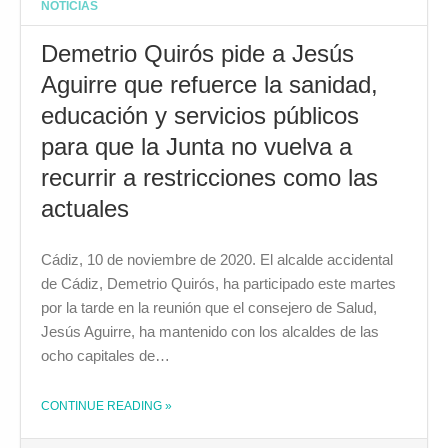
NOTICIAS
Demetrio Quirós pide a Jesús
Aguirre que refuerce la sanidad,
educación y servicios públicos
para que la Junta no vuelva a
recurrir a restricciones como las
actuales
Cádiz, 10 de noviembre de 2020. El alcalde accidental
de Cádiz, Demetrio Quirós, ha participado este martes
por la tarde en la reunión que el consejero de Salud,
Jesús Aguirre, ha mantenido con los alcaldes de las
ocho capitales de…
CONTINUE READING
»
THE "DEMETRIO QUIRÓS PIDE A JESÚS AGUIRRE QUE REFUERCE LA SANIDAD, EDUCACIÓN Y SERVICIOS PÚBLICOS PARA QUE LA JUNTA NO VUELVA A RECURRIR A RESTRICCIONES COMO LAS ACTUALES"