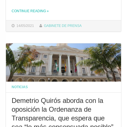
CONTINUE READING
»
THE "EL AYUNTAMIENTO Y ECOVIDRIO REFUERZAN LA RECOGIDA SELECTIVA DE ENVASES DE VIDRIO CON LA INSTALACIÓN DE NOVEDOSOS CUBRE-CUBOS"
14/05/2021
GABINETE DE PRENSA
NOTICIAS
Demetrio Quirós aborda con la
oposición la Ordenanza de
Transparencia, que espera que
sea “lo más consensuada posible”