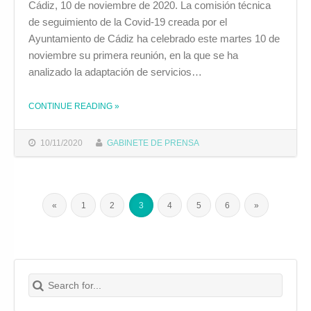
Cádiz, 10 de noviembre de 2020. La comisión técnica
de seguimiento de la Covid-19 creada por el
Ayuntamiento de Cádiz ha celebrado este martes 10 de
noviembre su primera reunión, en la que se ha
analizado la adaptación de servicios…
CONTINUE READING
»
THE "LA COMISIÓN TÉCNICA DE SEGUIMIENTO DE LA COVID-19 ANALIZA LA ADAPTACIÓN DE SERVICIOS MUNICIPALES A LAS NUEVAS MEDIDAS DECRETADAS POR LA JUNTA"
10/11/2020
GABINETE DE PRENSA
«
1
2
3
4
5
6
»
Search for:
Buscar