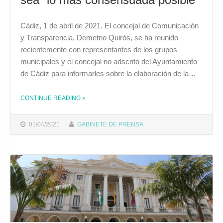
Cádiz, 1 de abril de 2021. El concejal de Comunicación
y Transparencia, Demetrio Quirós, se ha reunido
recientemente con representantes de los grupos
municipales y el concejal no adscrito del Ayuntamiento
de Cádiz para informarles sobre la elaboración de la…
CONTINUE READING
»
THE "DEMETRIO QUIRÓS ABORDA CON LA OPOSICIÓN LA ORDENANZA DE TRANSPARENCIA, QUE ESPERA QUE SEA “LO MÁS CONSENSUADA POSIBLE”"
01/04/2021
GABINETE DE PRENSA