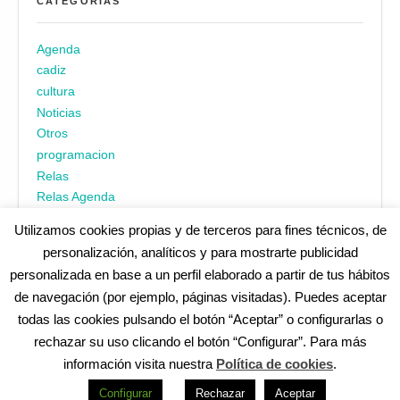
CATEGORÍAS
Agenda
cadiz
cultura
Noticias
Otros
programacion
Relas
Relas Agenda
Utilizamos cookies propias y de terceros para fines técnicos, de
personalización, analíticos y para mostrarte publicidad
personalizada en base a un perfil elaborado a partir de tus hábitos
de navegación (por ejemplo, páginas visitadas). Puedes aceptar
todas las cookies pulsando el botón “Aceptar” o configurarlas o
¿No encuentras alguna cosa? Echa un vistazo en
cadiz.es
|
rechazar su uso clicando el botón “Configurar”. Para más
Aviso legal
|
Política de privacidad
|
Accesibilidad
|
Política de
información visita nuestra
Política de cookies
.
cookies
Redes Sociales (Listado completo)
:
Configurar
Rechazar
Aceptar