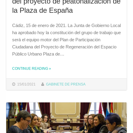
del proyecto de peatonalización de
la Plaza de España
Cádiz, 15 de enero de 2021. La Junta de Gobierno Local
ha aprobado hoy la constitución del grupo de trabajo que
será el equipo motor del Plan de Participación
Ciudadana del Proyecto de Regeneración del Espacio
Público Urbano Plaza de…
CONTINUE READING
»
THE "CONSTITUIDO EL EQUIPO MOTOR DEL PLAN DE PARTICIPACIÓN CIUDADANA DEL PROYECTO DE PEATONALIZACIÓN DE LA PLAZA DE ESPAÑA"
15/01/2021
GABINETE DE PRENSA