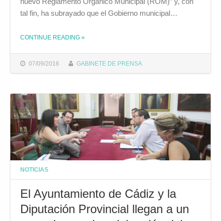
nuevo Reglamento Orgánico Municipal (ROM)” y, con
tal fin, ha subrayado que el Gobierno municipal…
CONTINUE READING
»
THE "FERNÁNDEZ LAMENTA QUE EL PSOE Y PP CRITIQUEN DEL ROM LO QUE AMBOS PARTIDOS HAN APLICADO DURANTE AÑOS EN LA DIPUTACIÓN PROVINCIAL"
07/09/2016
GABINETE DE PRENSA
NOTICIAS
El Ayuntamiento de Cádiz y la
Diputación Provincial llegan a un