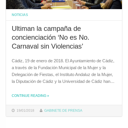
NOTICIAS
Ultiman la campaña de
concienciación ‘No es No.
Carnaval sin Violencias’
Cádiz, 19 de enero de 2018. El Ayuntamiento de Cádiz,
a través de la Fundación Municipal de la Mujer y la
Delegación de Fiestas, el Instituto Andaluz de la Mujer,
la Diputación de Cádiz y la Universidad de Cádiz han…
THE "ULTIMAN LA CAMPAÑA DE CONCIENCIACIÓN ‘NO ES NO. CARNAVAL SIN VIOLENCIAS’"
CONTINUE READING
»
19/01/2018
GABINETE DE PRENSA