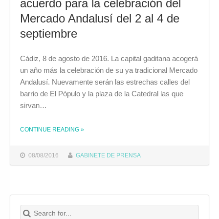
acuerdo para la celebración del
Mercado Andalusí del 2 al 4 de
septiembre
Cádiz, 8 de agosto de 2016. La capital gaditana acogerá
un año más la celebración de su ya tradicional Mercado
Andalusí. Nuevamente serán las estrechas calles del
barrio de El Pópulo y la plaza de la Catedral las que
sirvan…
CONTINUE READING
»
THE "EL AYUNTAMIENTO DE CÁDIZ Y LA DIPUTACIÓN PROVINCIAL LLEGAN A UN ACUERDO PARA LA CELEBRACIÓN DEL MERCADO ANDALUSÍ DEL 2 AL 4 DE SEPTIEMBRE"
08/08/2016
GABINETE DE PRENSA
Search for:
Buscar