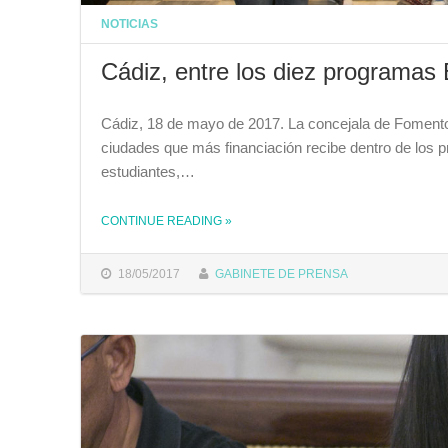
NOTICIAS
Cádiz, entre los diez programas
Cádiz, 18 de mayo de 2017. La concejala de Fomento
ciudades que más financiación recibe dentro de los 
estudiantes,…
THE "CÁDIZ, ENTRE LOS DIEZ PROGRAMAS ERAMUS QUE MÁS FINANCIACIÓN RECIBE"
CONTINUE READING
»
18/05/2017
GABINETE DE PRENSA