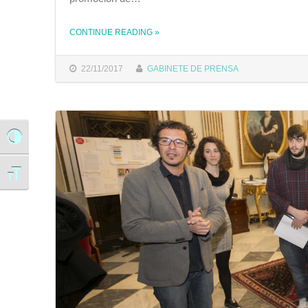
CONTINUE READING
»
THE "EL IFEF SE UNE A LA CELEBRACIÓN DE LA II JORNADA EUROPA ‘CÁDIZ CON LOS JÓVENES TALENTOS DE LA FORMACIÓN PROFESIONAL’"
22/11/2017
GABINETE DE PRENSA
Alternar alto contraste
Alternar tamaño de letra