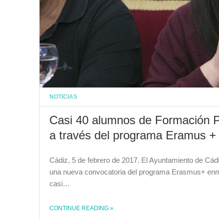
NOTICIAS
Casi 40 alumnos de Formación Pr
a través del programa Eramus +
Cádiz, 5 de febrero de 2017. El Ayuntamiento de Cád
una nueva convocatoria del programa Erasmus+ enmar
casi…
CONTINUE READING
»
THE "CASI 40 ALUMNOS DE FORMACIÓN PROFESIONAL REALIZARÁN PRÁCTICAS EN OCHO PAÍSES A TRAVÉS DEL PROGRAMA ERAMUS +"