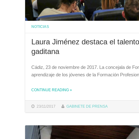
NOTICIAS
Laura Jiménez destaca el talento
gaditana
Cádiz, 23 de noviembre de 2017. La concejala de Fom
aprendizaje de los jóvenes de la Formación Profesio
CONTINUE READING
THE "LAURA JIMÉNEZ DESTACA EL TALENTO DE LOS JÓVENES DE LA FORMACIÓN PROFESIONAL GADITANA"
»
23/11/2017
GABINETE DE PRENSA