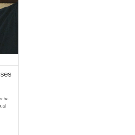
íses
archa
ual