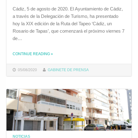
Cádiz, 5 de agosto de 2020. El Ayuntamiento de Cádiz,
a través de la Delegación de Turismo, ha presentado
hoy la XIX edición de la Ruta del Tapeo ‘Cádiz, un
Rosario de Tapas’, que comenzará el próximo viernes 7
de…
CONTINUE READING
»
THE "LA XIX EDICIÓN DE LA RUTA DEL TAPEO SE CONVIERTE ESTE AÑO EN ‘LA FIESTA DEL REENCUENTRO’"
05/08/2020
GABINETE DE PRENSA
NOTICIAS