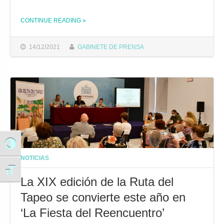
CONTINUE READING
»
THE "LA TASA DE ESTABLECIMIENTOS HOSTELEROS QUE RECICLAN VIDRIO EN LA CIUDAD EVOLUCIONA DE UN 54% INICIAL A UN 92% TRAS UNA CAMPAÑA MUNICIPAL"
14/12/2021
GABINETE DE PRENSA
Alternar alto contraste
NOTICIAS
Alternar tamaño de letra
La XIX edición de la Ruta del
Tapeo se convierte este año en
‘La Fiesta del Reencuentro’