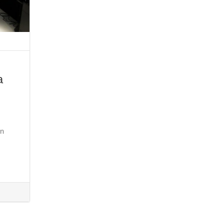
a
,
ón