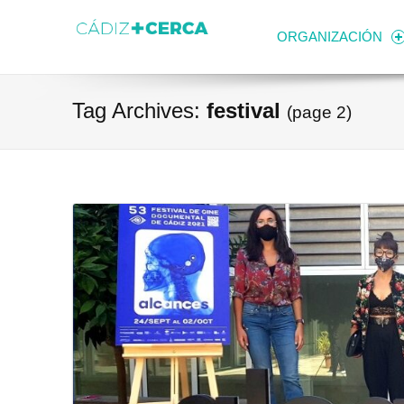
Skip to content
Transparencia
Ayuntamiento de Cádiz
ORGANIZACIÓN
Tag Archives:
festival
(page 2)