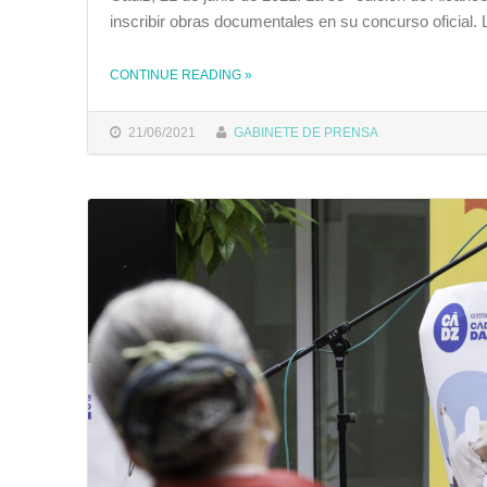
inscribir obras documentales en su concurso oficial.
THE "ALCANCES RECUPERA LA PRESENCIALIDAD Y ABRE CONVOCATORIA PARA SU EDICIÓN 2021"
CONTINUE READING
»
21/06/2021
GABINETE DE PRENSA