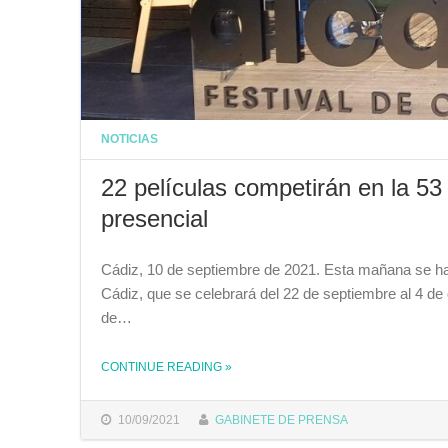
NOTICIAS
22 películas competirán en la 53
presencial
Cádiz, 10 de septiembre de 2021. Esta mañana se ha
Cádiz, que se celebrará del 22 de septiembre al 4 d
de…
CONTINUE READING
THE "22 PELÍCULAS COMPETIRÁN EN LA 53 EDICIÓN DE ALCANCES RECUPERANDO EL FORMATO PRESENCIAL"
»
10/09/2021
GABINETE DE PRENSA