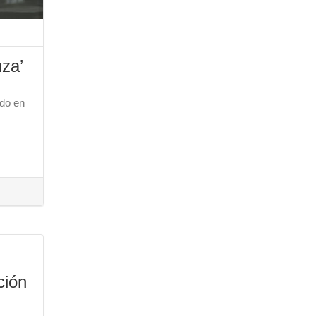
nza’
ado en
ción