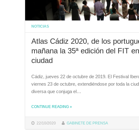
NOTICIAS
Atlas Cádiz 2020, de los portug
mañana la 35ª edición del FIT en
ciudad
Cádiz, jueves 22 de octubre de 2019. El Festival Ibe
viernes 23 de octubre, extendiéndose por toda la ci
diversa que conjuga el…
CONTINUE READING
»
THE "ATLAS CÁDIZ 2020, DE LOS PORTUGUESES ANA BORRALHO Y JOÃO GALANTE, ABRE MAÑANA LA 35ª EDICIÓN DEL FIT EN UN FIN DE SEMANA DE ESCÉNICAS POR TODA LA CIUDAD"
22/10/2020
GABINETE DE PRENSA