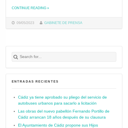
CONTINUE READING
»
THE "EL IFEF CELEBRA EL VIERNES UNA JORNADA SOBRE LAS CONVOCATORIAS DE AYUDAS A AUTÓNOMOS, EMPRESAS Y ENTIDADES SIN ÁNIMO DE LUCRO PROMOVIDAS POR EL AYUNTAMIENTO"
09/05/2023
GABINETE DE PRENSA
Search for:
Buscar
ENTRADAS RECIENTES
Cádiz ya tiene aprobado su pliego del servicio de
autobuses urbanos para sacarlo a licitación
Las obras del nuevo pabellón Fernando Portillo de
Cádiz arrancan 18 años después de su clausura
El Ayuntamiento de Cádiz propone sus Hijos