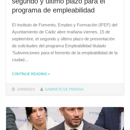
segundo y último plazo para el
programa de empleabilidad
El Instituto de Fomento, Empleo y Formación (IFEF) del
Ayuntamiento de Cádiz abre mañana viernes, 15 de
septiembre, el segundo y último plazo de presentación
de solicitudes del programa Empleabilidad titulado
‘Subvenciones para el fomento de la empleabilidad de la
ciudad…
CONTINUE READING
»
THE "EL IFEF ABRE LAS SOLICITUDES DEL SEGUNDO Y ÚLTIMO PLAZO PARA EL PROGRAMA DE EMPLEABILIDAD"
14/09/2023
GABINETE DE PRENSA