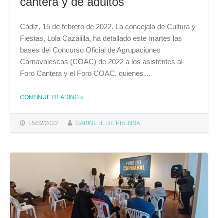
cantera y de adultos
Cádiz, 15 de febrero de 2022. La concejala de Cultura y
Fiestas, Lola Cazalilla, ha detallado este martes las
bases del Concurso Oficial de Agrupaciones
Carnavalescas (COAC) de 2022 a los asistentes al
Foro Cantera y el Foro COAC, quienes…
CONTINUE READING
»
THE "EL AYUNTAMIENTO DETALLA LAS BASES DEL COAC 2022 EN LOS FOROS DE CANTERA Y DE ADULTOS"
15/02/2022
GABINETE DE PRENSA