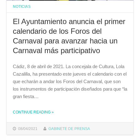
NOTICIAS
El Ayuntamiento anuncia el primer
calendario de los Foros del
Carnaval para avanzar hacia un
Carnaval más participativo
Cádiz, 8 de abril de 2021. La concejala de Cultura, Lola
Cazalilla, ha presentado este jueves el calendario con el
que echarán a andar los Foros del Carnaval, que son
los instrumentos de participación diseñados para que “la
gran fiesta…
CONTINUE READING
»
THE "EL AYUNTAMIENTO ANUNCIA EL PRIMER CALENDARIO DE LOS FOROS DEL CARNAVAL PARA AVANZAR HACIA UN CARNAVAL MÁS PARTICIPATIVO"
08/04/2021
GABINETE DE PRENSA