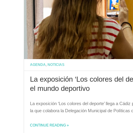
AGENDA
,
NOTICIAS
La exposición ‘Los colores del d
el mundo deportivo
La exposición ‘Los colores del deporte’ llega a Cádiz
la que colabora la Delegación Municipal de Políticas
CONTINUE READING
»
THE "LA EXPOSICIÓN ‘LOS COLORES DEL DEPORTE’ MUESTRA EN CÁDIZ REFERENTES LGTBI EN EL MUNDO DEPORTIVO"