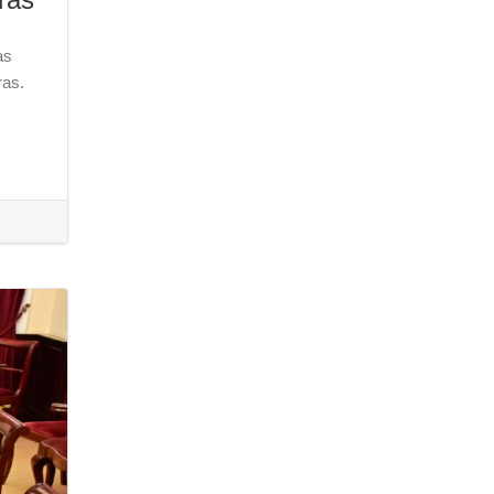
as
ras.