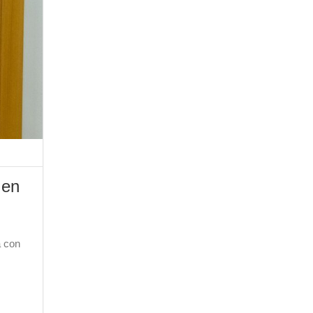
 en
a con