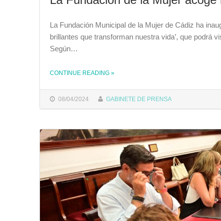
La Fundación Municipal de la Mujer de Cádiz ha inau
brillantes que transforman nuestra vida’, que podrá vi
Según…
THE "LA FUNDACIÓN DE LA MUJER ACOGE LA EXPOSICIÓN ‘SUPERMUJERES, SUPERINVENTORAS’"
CONTINUE READING
»
08/04/2024
GABINETE DE PRENSA