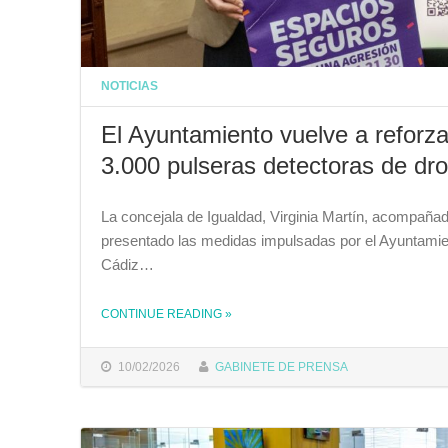
NOTICIAS
El Ayuntamiento vuelve a reforza
3.000 pulseras detectoras de dr
La concejala de Igualdad, Virginia Martín, acompañada
presentado las medidas impulsadas por el Ayuntamien
Cádiz…
CONTINUE READING
»
THE "EL AYUNTAMIENTO VUELVE A REFORZAR LA PREVENCIÓN CONTRA LA SUMISIÓN QUÍMICA CON 3.000 PULSERAS DETECTORAS DE DROGAS DURANTE EL CARNAVAL"
10/02/2026
GABINETE DE PRENSA