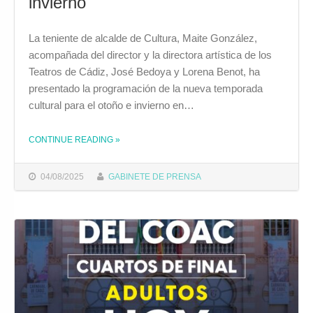
invierno
La teniente de alcalde de Cultura, Maite González,
acompañada del director y la directora artística de los
Teatros de Cádiz, José Bedoya y Lorena Benot, ha
presentado la programación de la nueva temporada
cultural para el otoño e invierno en…
CONTINUE READING
THE "CÁDIZ DA LA BIENVENIDA A LA NUEVA TEMPORADA CULTURAL DE OTOÑO E INVIERNO"
»
04/08/2025
GABINETE DE PRENSA