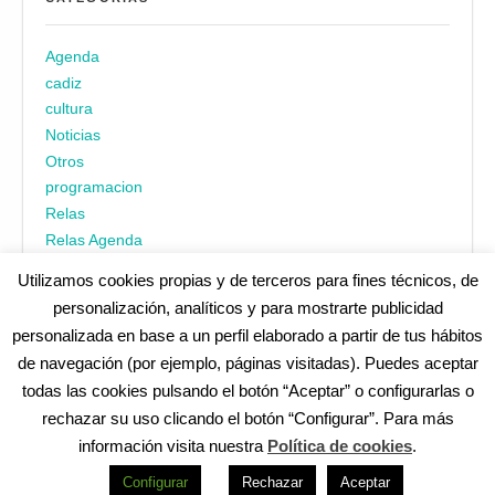
Agenda
cadiz
cultura
Noticias
Otros
programacion
Relas
Relas Agenda
Utilizamos cookies propias y de terceros para fines técnicos, de
personalización, analíticos y para mostrarte publicidad
personalizada en base a un perfil elaborado a partir de tus hábitos
de navegación (por ejemplo, páginas visitadas). Puedes aceptar
todas las cookies pulsando el botón “Aceptar” o configurarlas o
¿No encuentras alguna cosa? Echa un vistazo en
cadiz.es
|
rechazar su uso clicando el botón “Configurar”. Para más
Aviso legal
|
Política de privacidad
|
Accesibilidad
|
Política de
información visita nuestra
Política de cookies
.
cookies
Redes Sociales (Listado completo)
:
Configurar
Rechazar
Aceptar