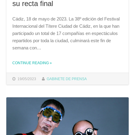
su recta final
Cádiz, 18 de mayo de 2023. La 38º edición del Festival
Internacional del Títere Ciudad de Cádiz, en la que han
participado un total de 17 compañías en espectáculos
repartidos por toda la ciudad, culminará este fin de
semana con…
THE "EL FESTIVAL DEL TÍTERE 2023 ENCARA SU RECTA FINAL"
CONTINUE READING
»
19/05/2023
GABINETE DE PRENSA