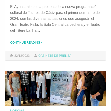
El Ayuntamiento ha presentado la nueva programación
cultural de Teatros de Cádiz para el primer semestre de
2024, con las diversas actuaciones que acogerán el
Gran Teatro Falla, la Sala Central La Lechera y el Teatro
del Títere La Tía…
CONTINUE READING
»
THE "YA ESTÁ DISPONIBLE LA NUEVA TEMPORADA CULTURAL DE TEATROS DE CÁDIZ PARA EL PRIMER SEMESTRE DE 2024"
22/12/2023
GABINETE DE PRENSA
NOTICIAS