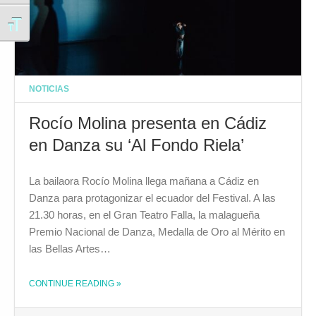
Alternar tamaño de letra
NOTICIAS
Rocío Molina presenta en Cádiz
en Danza su ‘Al Fondo Riela’
La bailaora Rocío Molina llega mañana a Cádiz en
Danza para protagonizar el ecuador del Festival. A las
21.30 horas, en el Gran Teatro Falla, la malagueña
Premio Nacional de Danza, Medalla de Oro al Mérito en
las Bellas Artes…
THE "ROCÍO MOLINA PRESENTA EN CÁDIZ EN DANZA SU ‘AL FONDO RIELA’"
CONTINUE READING
»