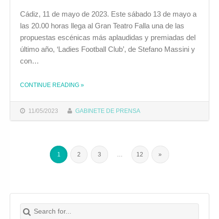
Cádiz, 11 de mayo de 2023. Este sábado 13 de mayo a
las 20.00 horas llega al Gran Teatro Falla una de las
propuestas escénicas más aplaudidas y premiadas del
último año, ‘Ladies Football Club’, de Stefano Massini y
con…
CONTINUE READING
THE "‘LADIES FOOTBALL CLUB’ LLEGA AL FALLA DE LA MANO DE SERGIO PERIS-MENCHETA"
»
11/05/2023
GABINETE DE PRENSA
1
2
3
…
12
»
Search for:
Buscar