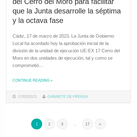
del Cerro del Moro para facilitar
que la Junta desarrolle la séptima
y la octava fase
Cádiz, 17 de marzo de 2023. La Junta de Gobierno
Local ha acordado hoy la aprobación inicial de la
división de la unidad de ejecución UE-EX 17 Cerro del
Moro en dos unidades de ejecución, tal y como se
comprometió…
CONTINUE READING
»
THE "EL AYUNTAMIENTO APRUEBA LA DIVISIÓN DE LA UNIDAD DE EJECUCIÓN DEL CERRO DEL MORO PARA FACILITAR QUE LA JUNTA DESARROLLE LA SÉPTIMA Y LA OCTAVA FASE"
17/03/2023
GABINETE DE PRENSA
1
2
3
…
17
»