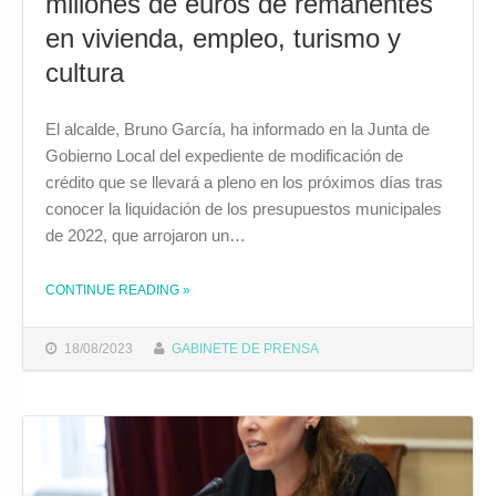
millones de euros de remanentes
en vivienda, empleo, turismo y
cultura
El alcalde, Bruno García, ha informado en la Junta de
Gobierno Local del expediente de modificación de
crédito que se llevará a pleno en los próximos días tras
conocer la liquidación de los presupuestos municipales
de 2022, que arrojaron un…
CONTINUE READING
»
THE "EL AYUNTAMIENTO INVERTIRÁ 16 MILLONES DE EUROS DE REMANENTES EN VIVIENDA, EMPLEO, TURISMO Y CULTURA"
18/08/2023
GABINETE DE PRENSA