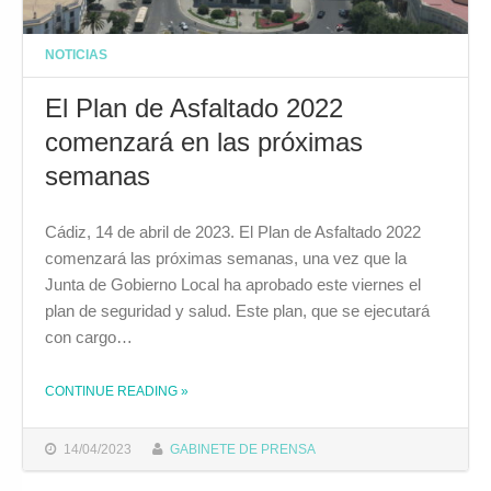
NOTICIAS
El Plan de Asfaltado 2022
comenzará en las próximas
semanas
Cádiz, 14 de abril de 2023. El Plan de Asfaltado 2022
comenzará las próximas semanas, una vez que la
Junta de Gobierno Local ha aprobado este viernes el
plan de seguridad y salud. Este plan, que se ejecutará
con cargo…
THE "EL PLAN DE ASFALTADO 2022 COMENZARÁ EN LAS PRÓXIMAS SEMANAS"
CONTINUE READING
»
14/04/2023
GABINETE DE PRENSA