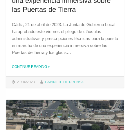
una experiencia inmersiva sobre
las Puertas de Tierra
Cádiz, 21 de abril de 2023. La Junta de Gobierno Local
ha aprobado este viernes el pliego de cláusulas
administrativas y prescripciones técnicas para la puesta
en marcha de una experiencia inmersiva sobre las
Puertas de Tierra y los glacis…
CONTINUE READING
»
THE "EL AYUNTAMIENTO SACARÁ A LICITACIÓN LA PUESTA EN MARCHA DE UNA EXPERIENCIA INMERSIVA SOBRE LAS PUERTAS DE TIERRA"
21/04/2023
GABINETE DE PRENSA