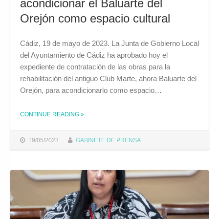
acondicionar el Baluarte del
Orejón como espacio cultural
Cádiz, 19 de mayo de 2023. La Junta de Gobierno Local
del Ayuntamiento de Cádiz ha aprobado hoy el
expediente de contratación de las obras para la
rehabilitación del antiguo Club Marte, ahora Baluarte del
Orejón, para acondicionarlo como espacio…
CONTINUE READING
»
THE "LA JUNTA DE GOBIERNO APRUEBA EL EXPEDIENTE DE CONTRATACIÓN PARA ACONDICIONAR EL BALUARTE DEL OREJÓN COMO ESPACIO CULTURAL"
19/05/2023
GABINETE DE PRENSA