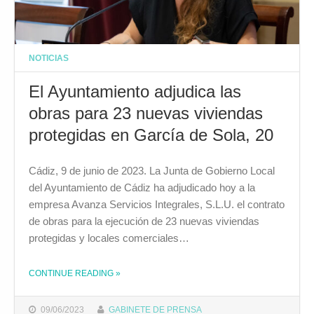
NOTICIAS
El Ayuntamiento adjudica las
obras para 23 nuevas viviendas
protegidas en García de Sola, 20
Cádiz, 9 de junio de 2023. La Junta de Gobierno Local
del Ayuntamiento de Cádiz ha adjudicado hoy a la
empresa Avanza Servicios Integrales, S.L.U. el contrato
de obras para la ejecución de 23 nuevas viviendas
protegidas y locales comerciales…
CONTINUE READING
»
THE "EL AYUNTAMIENTO ADJUDICA LAS OBRAS PARA 23 NUEVAS VIVIENDAS PROTEGIDAS EN GARCÍA DE SOLA, 20"
09/06/2023
GABINETE DE PRENSA