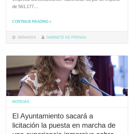
de 561.177…
CONTINUE READING
»
THE "EL AYUNTAMIENTO ADJUDICA LA REHABILITACIÓN DE LAS BÓVEDAS 13 A 18 DE LAS MURALLAS DE SAN CARLOS"
28/04/2023
GABINETE DE PRENSA
NOTICIAS
El Ayuntamiento sacará a
licitación la puesta en marcha de