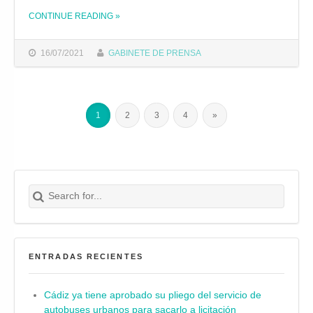
CONTINUE READING
»
THE "EL ALCALDE LAMENTA Y CRITICA EL NUEVO RECURSO DE LA ASOCIACIÓN DE ABOGADOS CRISTIANOS CONTRA EL IZADO DE LA BANDERA ARCO IRIS EN LA PLAZA SEVILLA"
16/07/2021
GABINETE DE PRENSA
1
2
3
4
»
Search for:
Buscar
ENTRADAS RECIENTES
Cádiz ya tiene aprobado su pliego del servicio de
autobuses urbanos para sacarlo a licitación