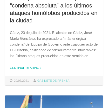
“condena absoluta” a los últimos
ataques homófobos producidos en
la ciudad
Cádiz, 20 de julio de 2021. El alcalde de Cádiz, José
María González, ha expresado la “más enérgica
condena” del Equipo de Gobierno ante cualquier acto de
LGTBIfobia, calificando de “absolutamente intolerables”
los últimos ataques producidos en este sentido en…
CONTINUE READING
»
THE "EL EQUIPO DE GOBIERNO EXPRESA SU “CONDENA ABSOLUTA” A LOS ÚLTIMOS ATAQUES HOMÓFOBOS PRODUCIDOS EN LA CIUDAD"
20/07/2021
GABINETE DE PRENSA