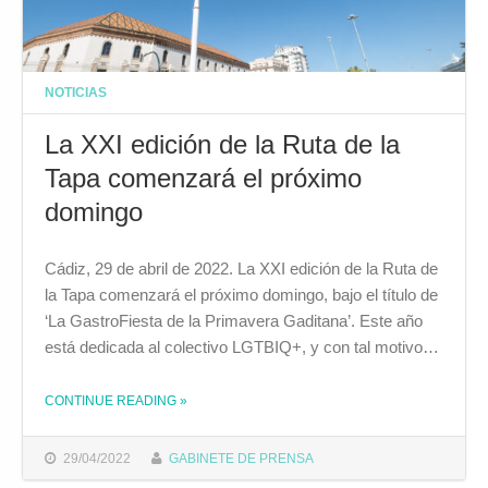
NOTICIAS
La XXI edición de la Ruta de la
Tapa comenzará el próximo
domingo
Cádiz, 29 de abril de 2022. La XXI edición de la Ruta de
la Tapa comenzará el próximo domingo, bajo el título de
‘La GastroFiesta de la Primavera Gaditana’. Este año
está dedicada al colectivo LGTBIQ+, y con tal motivo…
CONTINUE READING
THE "LA XXI EDICIÓN DE LA RUTA DE LA TAPA COMENZARÁ EL PRÓXIMO DOMINGO"
»
29/04/2022
GABINETE DE PRENSA