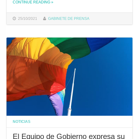
CONTINUE READING
»
THE "EL AYUNTAMIENTO PONE EN MARCHA LA CAMPAÑA ‘LO TENEMOS CLARO, LA DIVERSIDAD SUMA’ EN DEFENSA DE LOS DERECHOS LGTBIQ+"
25/10/2021
GABINETE DE PRENSA
NOTICIAS
El Equipo de Gobierno expresa su