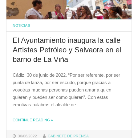
NOTICIAS
El Ayuntamiento inaugura la calle
Artistas Petróleo y Salvaora en el
barrio de La Viña
Cádiz, 30 de junio de 2022. “Por ser referente, por ser
punta de lanza, por ser escudo, porque gracias a
vosotras muchas personas pueden amar a quien
quieren y pueden ser como quieren”. Con estas
emotivas palabras el alcalde de…
CONTINUE READING
»
THE "EL AYUNTAMIENTO INAUGURA LA CALLE ARTISTAS PETRÓLEO Y SALVAORA EN EL BARRIO DE LA VIÑA"
30/06/2022
GABINETE DE PRENSA