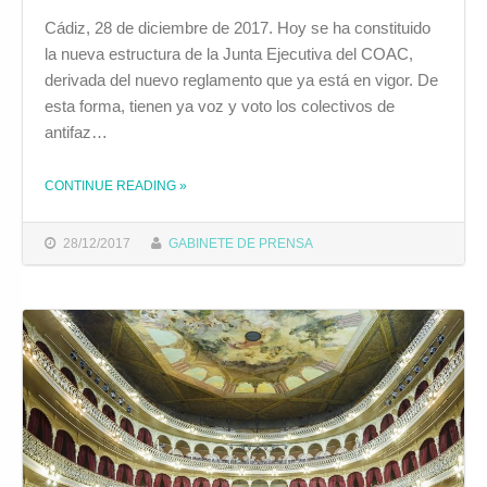
Cádiz, 28 de diciembre de 2017. Hoy se ha constituido
la nueva estructura de la Junta Ejecutiva del COAC,
derivada del nuevo reglamento que ya está en vigor. De
esta forma, tienen ya voz y voto los colectivos de
antifaz…
THE "CONSTITUIDA LA NUEVA ESTRUCTURA DE LA JUNTA EJECUTIVA DEL COAC"
CONTINUE READING
»
28/12/2017
GABINETE DE PRENSA