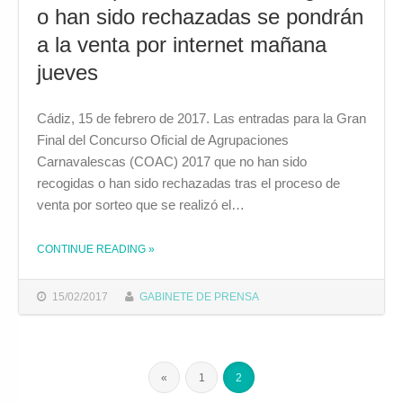
o han sido rechazadas se pondrán
a la venta por internet mañana
jueves
Cádiz, 15 de febrero de 2017. Las entradas para la Gran
Final del Concurso Oficial de Agrupaciones
Carnavalescas (COAC) 2017 que no han sido
recogidas o han sido rechazadas tras el proceso de
venta por sorteo que se realizó el…
CONTINUE READING
»
THE "LAS ENTRADAS PARA LA FINAL DEL COAC QUE NO HAN SIDO RECOGIDAS O HAN SIDO RECHAZADAS SE PONDRÁN A LA VENTA POR INTERNET MAÑANA JUEVES"
15/02/2017
GABINETE DE PRENSA
«
1
2