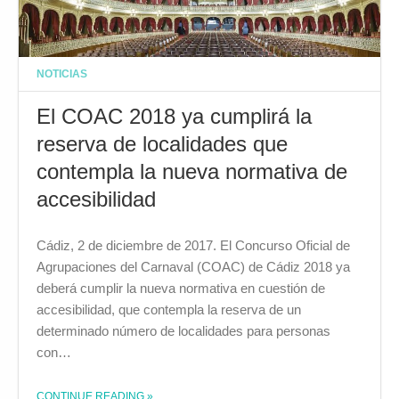
NOTICIAS
El COAC 2018 ya cumplirá la
reserva de localidades que
contempla la nueva normativa de
accesibilidad
Cádiz, 2 de diciembre de 2017. El Concurso Oficial de
Agrupaciones del Carnaval (COAC) de Cádiz 2018 ya
deberá cumplir la nueva normativa en cuestión de
accesibilidad, que contempla la reserva de un
determinado número de localidades para personas
con…
CONTINUE READING
»
THE "EL COAC 2018 YA CUMPLIRÁ LA RESERVA DE LOCALIDADES QUE CONTEMPLA LA NUEVA NORMATIVA DE ACCESIBILIDAD"