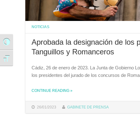
NOTICIAS
Aprobada la designación de los p
Alternar alto contraste
Tanguillos y Romanceros
Alternar tamaño de letra
Cádiz, 26 de enero de 2023. La Junta de Gobierno Lo
los presidentes del jurado de los concursos de Rom
CONTINUE READING
»
THE "APROBADA LA DESIGNACIÓN DE LOS PRESIDENTES DEL JURADO PARA LOS CONCURSOS DE TANGUILLOS Y ROMANCEROS"
26/01/2023
GABINETE DE PRENSA