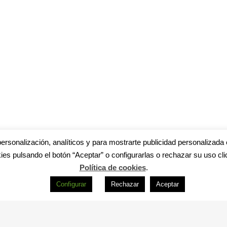
ersonalización, analíticos y para mostrarte publicidad personalizada 
ies pulsando el botón “Aceptar” o configurarlas o rechazar su uso cli
Política de cookies
.
Configurar
Rechazar
Aceptar
s
|
Aviso legal
|
Política de privacidad
|
Accesibilidad
|
Política de cookie
R