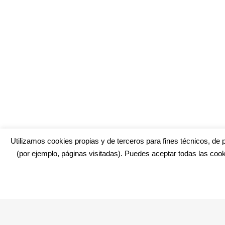
Utilizamos cookies propias y de terceros para fines técnicos, de p
(por ejemplo, páginas visitadas). Puedes aceptar todas las cook
¿No encuentras alguna cosa? Echa un vistazo en
cadiz.e