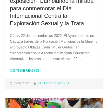
exposición ‘Cambiando la mirada’
para conmemorar el Día
Internacional Contra la
Explotación Sexual y la Trata
Cádiz, 22 de septiembre de 2022. El Ayuntamiento de
Cádiz, a través de la Fundación Municipal de la Mujer, y
el proyecto Oblatas Cádiz ‘Mujer Gades’, en
colaboración con la Asociación Imagina Educación
Alternativa, llevarán a cabo este viernes 23…
CONTINUE READING
»
THE "LA FUNDACIÓN MUNICIPAL DE LA MUJER INAUGURA ESTE VIERNES LA EXPOSICIÓN ‘CAMBIANDO LA MIRADA’ PARA CONMEMORAR EL DÍA INTERNACIONAL CONTRA LA EXPLOTACIÓN SEXUAL Y LA TRATA"
22/09/2022
GABINETE DE PRENSA