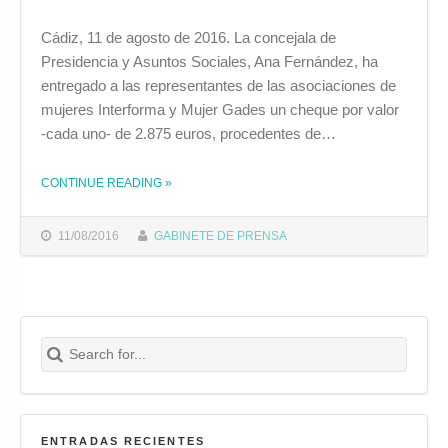
Cádiz, 11 de agosto de 2016. La concejala de
Presidencia y Asuntos Sociales, Ana Fernández, ha
entregado a las representantes de las asociaciones de
mujeres Interforma y Mujer Gades un cheque por valor
-cada uno- de 2.875 euros, procedentes de…
CONTINUE READING
»
THE "EL AYUNTAMIENTO ENTREGA EL MONTANTE RECAUDADO CON EL ARROZ SOLIDARIO DE ÁNGEL LEÓN A LAS ASOCIACIONES INTERFORMA Y MUJER GADES"
11/08/2016
GABINETE DE PRENSA
Search for:
Buscar
ENTRADAS RECIENTES