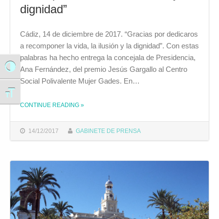
dignidad”
Cádiz, 14 de diciembre de 2017. “Gracias por dedicaros
a recomponer la vida, la ilusión y la dignidad”. Con estas
palabras ha hecho entrega la concejala de Presidencia,
Alternar alto contraste
Ana Fernández, del premio Jesús Gargallo al Centro
Social Polivalente Mujer Gades. En…
Alternar tamaño de letra
CONTINUE READING
»
THE "ANA FERNÁNDEZ A MUJER GADES: “GRACIAS POR DEDICAROS A RECOMPONER LA VIDA, LA ILUSIÓN Y LA DIGNIDAD”"
14/12/2017
GABINETE DE PRENSA