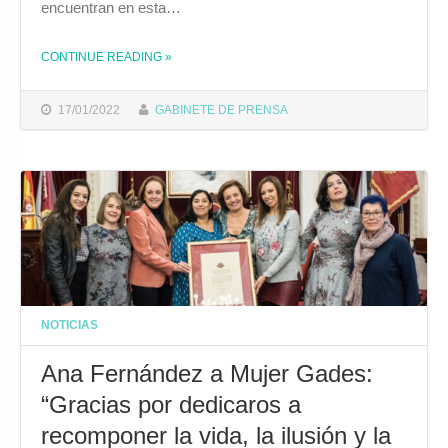
encuentran en esta…
CONTINUE READING
»
THE "LA CONCEJALA DE FEMINISMOS REALIZA UNA NUEVA RONDA DE REUNIONES CON LAS ASOCIACIONES DE MUJERES"
17/01/2022
GABINETE DE PRENSA
NOTICIAS
Ana Fernández a Mujer Gades:
“Gracias por dedicaros a
recomponer la vida, la ilusión y la