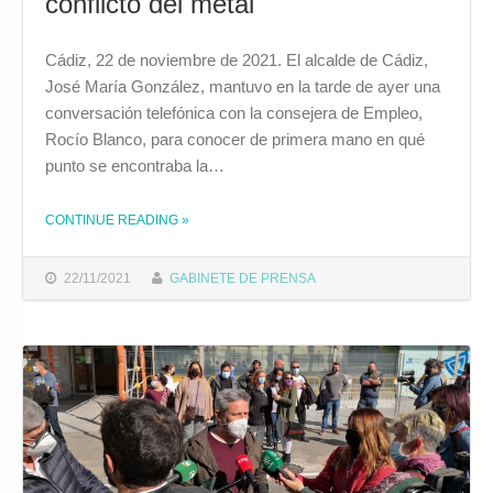
conflicto del metal
Cádiz, 22 de noviembre de 2021. El alcalde de Cádiz,
José María González, mantuvo en la tarde de ayer una
conversación telefónica con la consejera de Empleo,
Rocío Blanco, para conocer de primera mano en qué
punto se encontraba la…
CONTINUE READING
»
THE "EL ALCALDE SE OFRECE A LA JUNTA DE ANDALUCÍA PARA MEDIAR EN EL CONFLICTO DEL METAL"
22/11/2021
GABINETE DE PRENSA