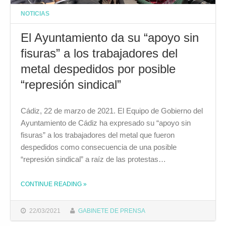
NOTICIAS
El Ayuntamiento da su “apoyo sin
fisuras” a los trabajadores del
metal despedidos por posible
“represión sindical”
Cádiz, 22 de marzo de 2021. El Equipo de Gobierno del
Ayuntamiento de Cádiz ha expresado su “apoyo sin
fisuras” a los trabajadores del metal que fueron
despedidos como consecuencia de una posible
“represión sindical” a raíz de las protestas…
CONTINUE READING
»
THE "EL AYUNTAMIENTO DA SU “APOYO SIN FISURAS” A LOS TRABAJADORES DEL METAL DESPEDIDOS POR POSIBLE “REPRESIÓN SINDICAL”"
22/03/2021
GABINETE DE PRENSA