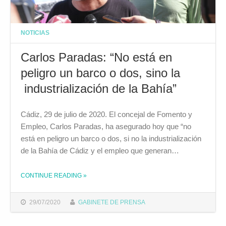
NOTICIAS
Carlos Paradas: “No está en
peligro un barco o dos, sino la
industrialización de la Bahía”
Cádiz, 29 de julio de 2020. El concejal de Fomento y
Empleo, Carlos Paradas, ha asegurado hoy que “no
está en peligro un barco o dos, si no la industrialización
de la Bahía de Cádiz y el empleo que generan…
CONTINUE READING
»
THE "CARLOS PARADAS: “NO ESTÁ EN PELIGRO UN BARCO O DOS, SINO LA INDUSTRIALIZACIÓN DE LA BAHÍA”"
29/07/2020
GABINETE DE PRENSA