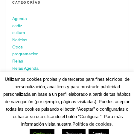
CATEGORÍAS
Agenda
cadiz
cultura
Noticias
Otros
programacion
Relas
Relas Agenda
Utilizamos cookies propias y de terceros para fines técnicos, de
personalización, analíticos y para mostrarte publicidad
personalizada en base a un perfil elaborado a partir de tus hábitos
de navegación (por ejemplo, páginas visitadas). Puedes aceptar
todas las cookies pulsando el botón “Aceptar” o configurarlas o
¿No encuentras alguna cosa? Echa un vistazo en
cadiz.es
|
rechazar su uso clicando el botón “Configurar”. Para más
Aviso legal
|
Política de privacidad
|
Accesibilidad
|
Política de
información visita nuestra
Política de cookies
.
cookies
Redes Sociales (Listado completo)
:
Configurar
Rechazar
Aceptar