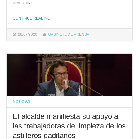
demanda…
CONTINUE READING
»
THE "EL AYUNTAMIENTO APOYA LA MOVILIZACIÓN DE LAS PLANTILLAS DE NAVANTIA PARA RECLAMAR CARGA DE TRABAJO"
28/07/2020
GABINETE DE PRENSA
NOTICIAS
El alcalde manifiesta su apoyo a
las trabajadoras de limpieza de los
astilleros gaditanos