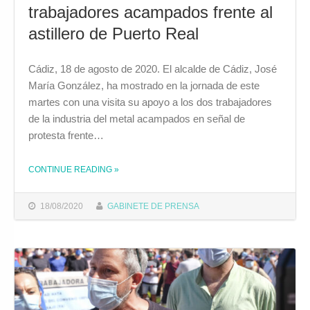
trabajadores acampados frente al
astillero de Puerto Real
Cádiz, 18 de agosto de 2020. El alcalde de Cádiz, José
María González, ha mostrado en la jornada de este
martes con una visita su apoyo a los dos trabajadores
de la industria del metal acampados en señal de
protesta frente…
CONTINUE READING
»
THE "EL ALCALDE MUESTRA SU APOYO A LOS TRABAJADORES ACAMPADOS FRENTE AL ASTILLERO DE PUERTO REAL"
18/08/2020
GABINETE DE PRENSA