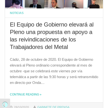
NOTICIAS
El Equipo de Gobierno elevará al
Pleno una propuesta en apoyo a
las reivindicaciones de los
Trabajadores del Metal
Cádiz, 28 de octubre de 2020. El Equipo de Gobierno
elevará al Pleno ordinario correspondiente al mes de
octubre -que se celebrará este viernes por vía
telemática a partir de las 9:30 horas y será retransmitido
en directo por Onda…
CONTINUE READING
»
THE "EL EQUIPO DE GOBIERNO ELEVARÁ AL PLENO UNA PROPUESTA EN APOYO A LAS REIVINDICACIONES DE LOS TRABAJADORES DEL METAL "
Alternar alto contraste
28/10/2020
GABINETE DE PRENSA