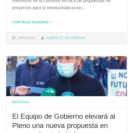
miembros de la comisión técnica de propuestas de
proyectos para la reindustrialización…
CONTINUE READING
»
THE "EL ALCALDE RECIBE PROPUESTAS DE IDEAS DE LA SOCIEDAD CIVIL PARA DESARROLLAR CON LOS FONDOS EUROPEOS NEXT GENERATION"
26/02/2021
GABINETE DE PRENSA
NOTICIAS
El Equipo de Gobierno elevará al
Pleno una nueva propuesta en