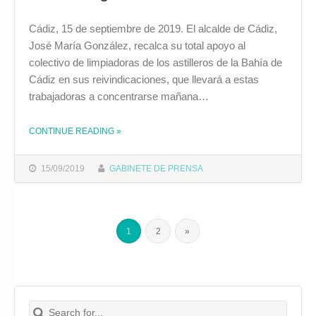
Cádiz, 15 de septiembre de 2019. El alcalde de Cádiz,
José María González, recalca su total apoyo al
colectivo de limpiadoras de los astilleros de la Bahía de
Cádiz en sus reivindicaciones, que llevará a estas
trabajadoras a concentrarse mañana…
CONTINUE READING
»
THE "EL ALCALDE MANIFIESTA SU APOYO A LAS TRABAJADORAS DE LIMPIEZA DE LOS ASTILLEROS GADITANOS"
15/09/2019
GABINETE DE PRENSA
1
2
»
Search for:
Buscar