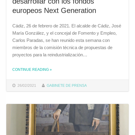
desarrollar con los fondos
europeos Next Generation
Cádiz, 26 de febrero de 2021. El alcalde de Cádiz, José
María González, y el concejal de Fomento y Empleo,
Carlos Paradas, se han reunido esta semana con
miembros de la comisión técnica de propuestas de
proyectos para la reindustrialización…
CONTINUE READING
»
THE "EL ALCALDE RECIBE PROPUESTAS DE IDEAS DE LA SOCIEDAD CIVIL PARA DESARROLLAR CON LOS FONDOS EUROPEOS NEXT GENERATION"
26/02/2021
GABINETE DE PRENSA