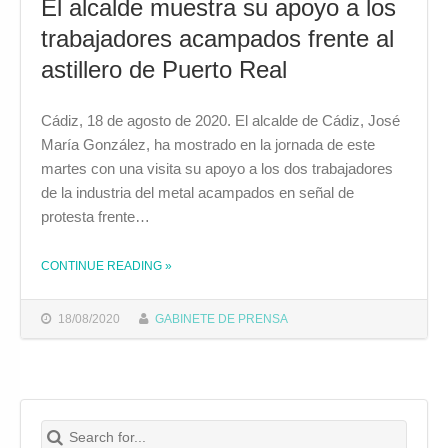
El alcalde muestra su apoyo a los
trabajadores acampados frente al
astillero de Puerto Real
Cádiz, 18 de agosto de 2020. El alcalde de Cádiz, José
María González, ha mostrado en la jornada de este
martes con una visita su apoyo a los dos trabajadores
de la industria del metal acampados en señal de
protesta frente…
CONTINUE READING
»
THE "EL ALCALDE MUESTRA SU APOYO A LOS TRABAJADORES ACAMPADOS FRENTE AL ASTILLERO DE PUERTO REAL"
18/08/2020
GABINETE DE PRENSA
Search for:
Buscar