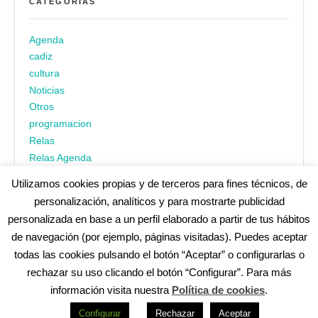
CATEGORÍAS
Agenda
cadiz
cultura
Noticias
Otros
programacion
Relas
Relas Agenda
Utilizamos cookies propias y de terceros para fines técnicos, de
personalización, analíticos y para mostrarte publicidad
personalizada en base a un perfil elaborado a partir de tus hábitos
de navegación (por ejemplo, páginas visitadas). Puedes aceptar
todas las cookies pulsando el botón “Aceptar” o configurarlas o
¿No encuentras alguna cosa? Echa un vistazo en
cadiz.es
|
rechazar su uso clicando el botón “Configurar”. Para más
Aviso legal
|
Política de privacidad
|
Accesibilidad
|
Política de
información visita nuestra
Política de cookies
.
cookies
Redes Sociales (Listado completo)
:
Configurar
Rechazar
Aceptar