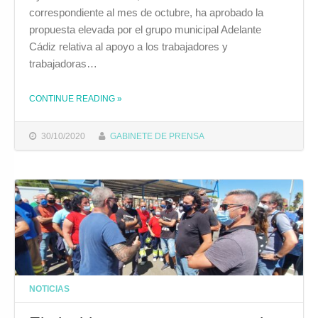
correspondiente al mes de octubre, ha aprobado la
propuesta elevada por el grupo municipal Adelante
Cádiz relativa al apoyo a los trabajadores y
trabajadoras…
CONTINUE READING
THE "EL PLENO APRUEBA APOYAR LAS REIVINDICACIONES DE LOS TRABAJADORES DEL SECTOR DEL METAL"
»
30/10/2020
GABINETE DE PRENSA
NOTICIAS