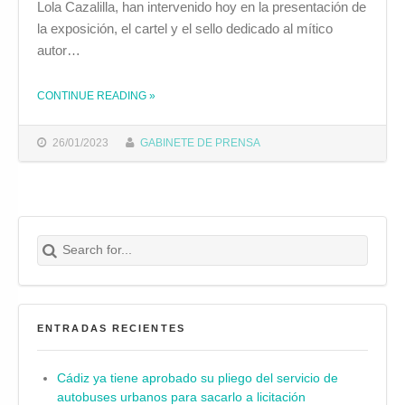
Lola Cazalilla, han intervenido hoy en la presentación de
la exposición, el cartel y el sello dedicado al mítico
autor…
CONTINUE READING
»
THE "AYUNTAMIENTO, CORREOS Y SOCIEDAD FILATÉLICA GADITANA RECUERDAN CON UN SELLO Y UNA EXPOSICIÓN A PACO ROSADO"
26/01/2023
GABINETE DE PRENSA
Search for:
Buscar
ENTRADAS RECIENTES
Cádiz ya tiene aprobado su pliego del servicio de
autobuses urbanos para sacarlo a licitación