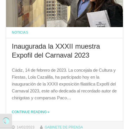
NOTICIAS
Inaugurada la XXXII muestra
Expofil del Carnaval 2023
Cádiz, 14 de febrero de 2023. La concejala de Cultura y
Fiestas, Lola Cazalilla, ha participado hoy en la
inauguración de la XXXII exposición filatélica Expofil del
Carnaval 2023, este año dedicada al recordado autor de
chirigotas y comparsas Paco…
THE "INAUGURADA LA XXXII MUESTRA EXPOFIL DEL CARNAVAL 2023"
CONTINUE READING
»
Alternar alto contraste
14/02/2023
GABINETE DE PRENSA