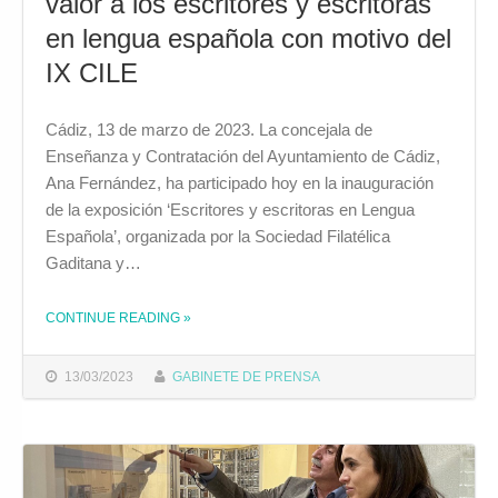
valor a los escritores y escritoras
en lengua española con motivo del
IX CILE
Cádiz, 13 de marzo de 2023. La concejala de
Enseñanza y Contratación del Ayuntamiento de Cádiz,
Ana Fernández, ha participado hoy en la inauguración
de la exposición ‘Escritores y escritoras en Lengua
Española’, organizada por la Sociedad Filatélica
Gaditana y…
CONTINUE READING
»
THE "UNA EXPOSICIÓN FILATÉLICA PONE EN VALOR A LOS ESCRITORES Y ESCRITORAS EN LENGUA ESPAÑOLA CON MOTIVO DEL IX CILE"
13/03/2023
GABINETE DE PRENSA