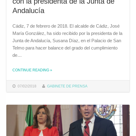
con la presidenta de la Junta de
Andalucía
Cádiz, 7 de febrero de 2018. El alcalde de Cádiz, José
María González, ha sido recibido por la presidenta de la
Junta de Andalucía, Susana Díaz, en el Palacio de San
Telmo para hacer balance del grado del cumplimiento
de…
CONTINUE READING
»
THE "EL ALCALDE, SATISFECHO CON LOS RESULTADOS DE LA SEGUNDA REUNIÓN CON LA PRESIDENTA DE LA JUNTA DE ANDALUCÍA"
07/02/2018
GABINETE DE PRENSA