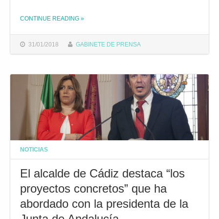
CONTINUE READING
»
THE "EL ALCALDE SE REUNIRÁ CON LA PRESIDENTA DE LA JUNTA DE ANDALUCÍA EL PRÓXIMO 7 DE FEBRERO"
31/01/2018
GABINETE DE PRENSA
NOTICIAS
El alcalde de Cádiz destaca “los
proyectos concretos” que ha
abordado con la presidenta de la
Junta de Andalucía