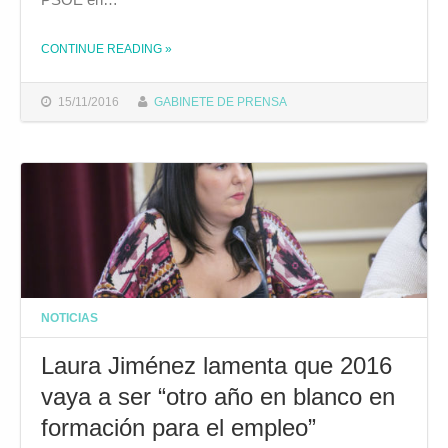
THE "“A DÍA DE HOY, SUSANA DÍAZ ES EL MAYOR ENEMIGO DEL SOCIALISMO”"
CONTINUE READING
»
15/11/2016
GABINETE DE PRENSA
NOTICIAS
Laura Jiménez lamenta que 2016
vaya a ser “otro año en blanco en
formación para el empleo”