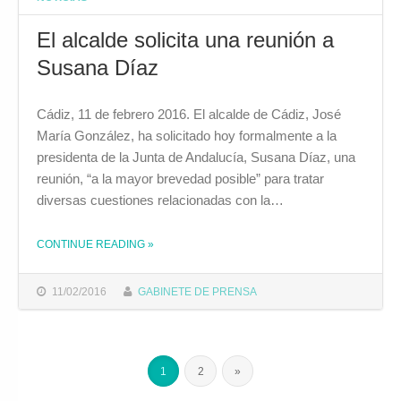
El alcalde solicita una reunión a
Susana Díaz
Cádiz, 11 de febrero 2016. El alcalde de Cádiz, José
María González, ha solicitado hoy formalmente a la
presidenta de la Junta de Andalucía, Susana Díaz, una
reunión, “a la mayor brevedad posible” para tratar
diversas cuestiones relacionadas con la…
THE "EL ALCALDE SOLICITA UNA REUNIÓN A SUSANA DÍAZ"
CONTINUE READING
»
11/02/2016
GABINETE DE PRENSA
1
2
»