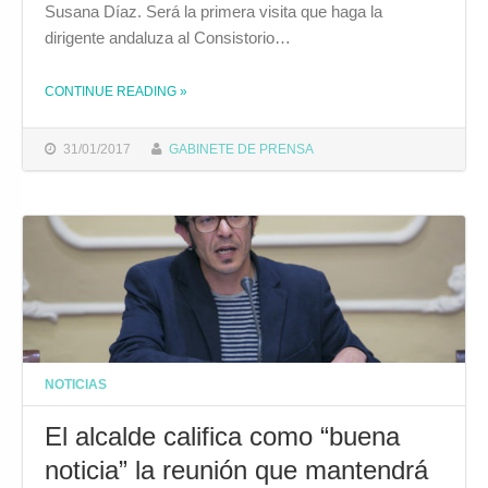
Susana Díaz. Será la primera visita que haga la
dirigente andaluza al Consistorio…
CONTINUE READING
»
THE "EL ALCALDE RECIBE MAÑANA A LA PRESIDENTA DE LA JUNTA DE ANDALUCÍA, SUSANA DÍAZ EN EL AYUNTAMIENTO"
31/01/2017
GABINETE DE PRENSA
NOTICIAS
El alcalde califica como “buena
noticia” la reunión que mantendrá