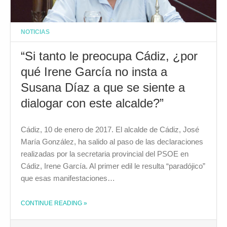
NOTICIAS
“Si tanto le preocupa Cádiz, ¿por
qué Irene García no insta a
Susana Díaz a que se siente a
dialogar con este alcalde?”
Cádiz, 10 de enero de 2017. El alcalde de Cádiz, José
María González, ha salido al paso de las declaraciones
realizadas por la secretaria provincial del PSOE en
Cádiz, Irene García. Al primer edil le resulta “paradójico”
que esas manifestaciones…
CONTINUE READING
»
THE "“SI TANTO LE PREOCUPA CÁDIZ, ¿POR QUÉ IRENE GARCÍA NO INSTA A SUSANA DÍAZ A QUE SE SIENTE A DIALOGAR CON ESTE ALCALDE?”"