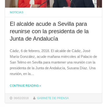
NOTICIAS
El alcalde acude a Sevilla para
reunirse con la presidenta de la
Junta de Andalucía
Cádiz, 6 de febrero, 2018. El alcalde de Cádiz, José
María González, acude mañana miércoles al Palacio de
San Telmo en Sevilla para mantener una reunión con la
presidenta de la Junta de Andalucía, Susana Díaz. Una
reunión, en la…
CONTINUE READING
»
THE "EL ALCALDE ACUDE A SEVILLA PARA REUNIRSE CON LA PRESIDENTA DE LA JUNTA DE ANDALUCÍA"
06/02/2018
GABINETE DE PRENSA