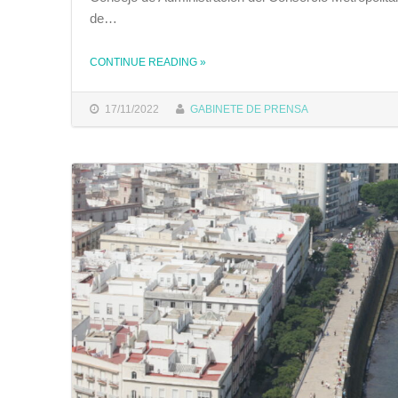
de…
CONTINUE READING
»
THE "EL AYUNTAMIENTO INSTA A LA JUNTA DE ANDALUCÍA A QUE AUMENTE LA FRECUENCIA DEL SERVICIO DE TRANSPORTE PÚBLICO POR LOS EVENTOS DEPORTIVOS Y LA TEMPORADA ESTIVAL"
17/11/2022
GABINETE DE PRENSA