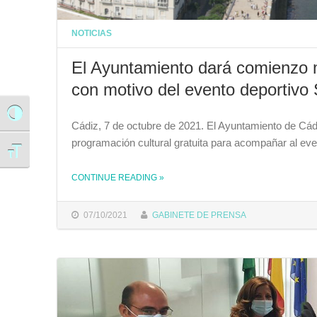
NOTICIAS
El Ayuntamiento dará comienzo 
con motivo del evento deportivo
Alternar alto contraste
Cádiz, 7 de octubre de 2021. El Ayuntamiento de Cádi
programación cultural gratuita para acompañar al ev
Alternar tamaño de letra
CONTINUE READING
»
THE "EL AYUNTAMIENTO DARÁ COMIENZO MAÑANA A LA PROGRAMACIÓN CULTURAL DISEÑADA CON MOTIVO DEL EVENTO DEPORTIVO SAIL GP"
07/10/2021
GABINETE DE PRENSA