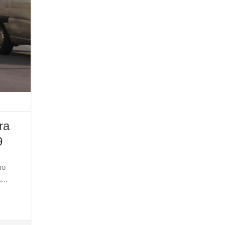
ra
9
mo
ha…