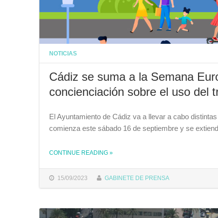
NOTICIAS
Cádiz se suma a la Semana Euro
concienciación sobre el uso del tr
El Ayuntamiento de Cádiz va a llevar a cabo distint
comienza este sábado 16 de septiembre y se extiend
CONTINUE READING
»
THE "CÁDIZ SE SUMA A LA SEMANA EUROPEA DE LA MOVILIDAD CON UN PROGRAMA DE CONCIENCIACIÓN SOBRE EL USO DEL TRANSPORTE PÚBLICO Y LA BICICLETA"
15/09/2023
GABINETE DE PRENSA