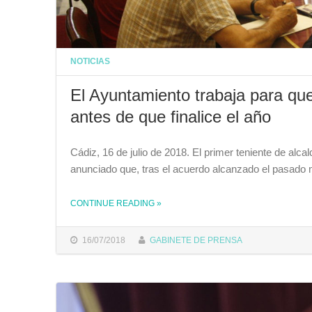
NOTICIAS
El Ayuntamiento trabaja para que
antes de que finalice el año
Cádiz, 16 de julio de 2018. El primer teniente de alc
anunciado que, tras el acuerdo alcanzado el pasado
CONTINUE READING
»
THE "EL AYUNTAMIENTO TRABAJA PARA QUE LA OBRA DE LOS CHINCHORROS PUEDA INICIARSE ANTES DE QUE FINALICE EL AÑO"
16/07/2018
GABINETE DE PRENSA