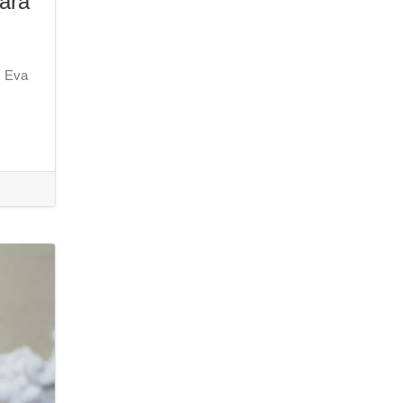
para
, Eva