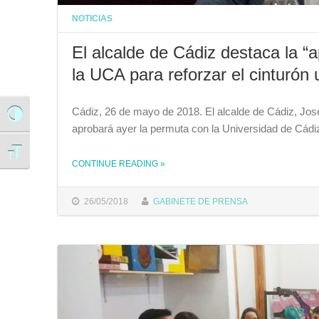
NOTICIAS
El alcalde de Cádiz destaca la “
la UCA para reforzar el cinturón u
Cádiz, 26 de mayo de 2018. El alcalde de Cádiz, Jos
Alternar alto contraste
aprobará ayer la permuta con la Universidad de Cádiz
Alternar tamaño de letra
CONTINUE READING
»
THE "EL ALCALDE DE CÁDIZ DESTACA LA “APUESTA DE FUTURO” QUE SUPONE EL CONVENIO CON LA UCA PARA REFORZAR EL CINTURÓN UNIVERSITARIO DE LA CIUDAD"
26/05/2018
GABINETE DE PRENSA