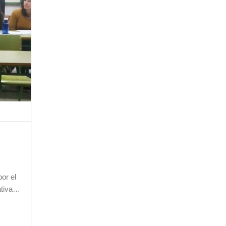
or el
iativa…