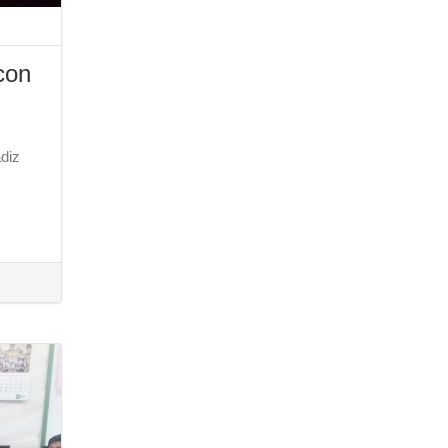
con
diz