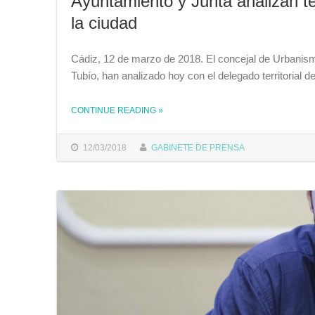
Ayuntamiento y Junta analizan te
la ciudad
Cádiz, 12 de marzo de 2018. El concejal de Urbanismo
Tubío, han analizado hoy con el delegado territorial
CONTINUE READING
THE "AYUNTAMIENTO Y JUNTA ANALIZAN TEMAS PRIORITARIOS DE VIVIENDA Y URBANISMO PARA LA CIUDAD"
»
12/03/2018
GABINETE DE PRENSA