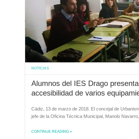
NOTICIAS
Alumnos del IES Drago presentan
accesibilidad de varios equipami
Cádiz, 13 de marzo de 2018. El concejal de Urbanism
jefe de la Oficina Técnica Municipal, Manolo Navarro
CONTINUE READING
»
THE "ALUMNOS DEL IES DRAGO PRESENTAN AL EDIL DE URBANISMO UN ESTUDIO SOBRE LA ACCESIBILIDAD DE VARIOS EQUIPAMIENTOS"