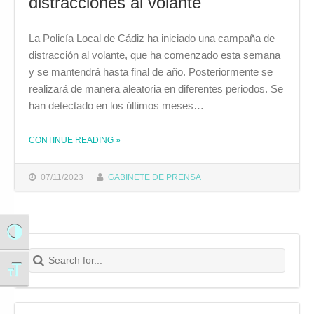
distracciones al volante
La Policía Local de Cádiz ha iniciado una campaña de
distracción al volante, que ha comenzado esta semana
y se mantendrá hasta final de año. Posteriormente se
realizará de manera aleatoria en diferentes periodos. Se
han detectado en los últimos meses…
THE "LA POLICÍA LOCAL INICIA UNA CAMPAÑA PARA CONTROLAR LAS DISTRACCIONES AL VOLANTE"
CONTINUE READING
»
07/11/2023
GABINETE DE PRENSA
Alternar alto contraste
Search for:
Buscar
Alternar tamaño de letra