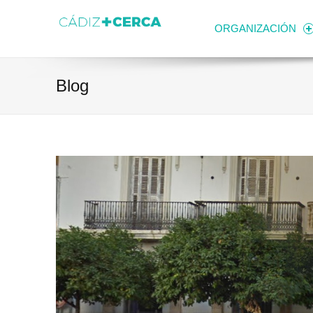
Skip to content
Transparencia
Ayuntamiento de Cádiz
ORGANIZACIÓN
Blog