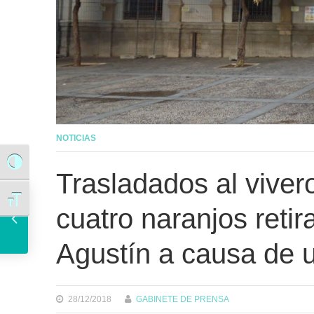
NOTICIAS
Alternar alto contraste
Trasladados al viver
La Junta del COAC ratifica la composición del jurado de infantiles y juveniles y del de adultos
Alternar tamaño de letra
cuatro naranjos reti
Agustín a causa de 
28/12/2018
GABINETE DE PRENSA