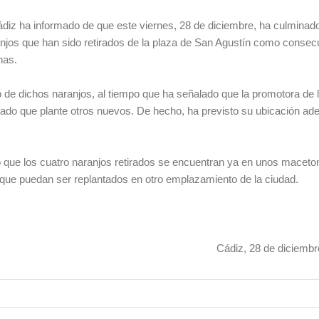
diz ha informado de que este viernes, 28 de diciembre, ha culminado
anjos que han sido retirados de la plaza de San Agustín como consec
nas.
o de dichos naranjos, al tiempo que ha señalado que la promotora de 
plado que plante otros nuevos. De hecho, ha previsto su ubicación ad
que los cuatro naranjos retirados se encuentran ya en unos maceto
ue puedan ser replantados en otro emplazamiento de la ciudad.
ádiz, 28 de diciembre de 