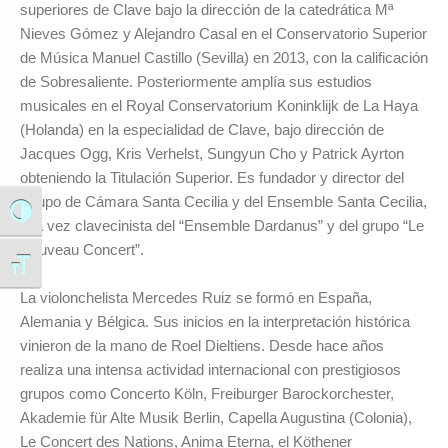
superiores de Clave bajo la dirección de la catedrática Mª
Nieves Gómez y Alejandro Casal en el Conservatorio Superior
de Música Manuel Castillo (Sevilla) en 2013, con la calificación
de Sobresaliente. Posteriormente amplía sus estudios
musicales en el Royal Conservatorium Koninklijk de La Haya
(Holanda) en la especialidad de Clave, bajo dirección de
Jacques Ogg, Kris Verhelst, Sungyun Cho y Patrick Ayrton
obteniendo la Titulación Superior. Es fundador y director del
Grupo de Cámara Santa Cecilia y del Ensemble Santa Cecilia,
Alternar alto contraste
a la vez clavecinista del “Ensemble Dardanus” y del grupo “Le
Nouveau Concert”.
Alternar tamaño de letra
La violonchelista Mercedes Ruiz se formó en España,
Alemania y Bélgica. Sus inicios en la interpretación histórica
vinieron de la mano de Roel Dieltiens. Desde hace años
realiza una intensa actividad internacional con prestigiosos
grupos como Concerto Köln, Freiburger Barockorchester,
Akademie für Alte Musik Berlin, Capella Augustina (Colonia),
Le Concert des Nations, Anima Eterna, el Köthener