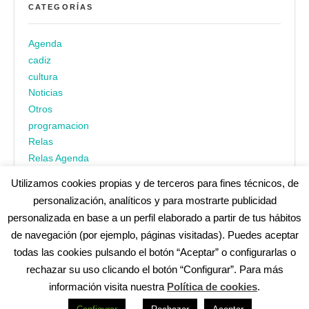
CATEGORÍAS
Agenda
cadiz
cultura
Noticias
Otros
programacion
Relas
Relas Agenda
Utilizamos cookies propias y de terceros para fines técnicos, de
personalización, analíticos y para mostrarte publicidad
personalizada en base a un perfil elaborado a partir de tus hábitos
de navegación (por ejemplo, páginas visitadas). Puedes aceptar
todas las cookies pulsando el botón “Aceptar” o configurarlas o
¿No encuentras alguna cosa? Echa un vistazo en
cadiz.es
|
rechazar su uso clicando el botón “Configurar”. Para más
Aviso legal
|
Política de privacidad
|
Accesibilidad
|
Política de
información visita nuestra
Política de cookies
.
cookies
Redes Sociales (Listado completo)
: