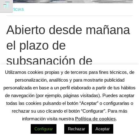
Alternar tamaño de letra
NOTICIAS
Abierto desde mañana
el plazo de
subsanación de
errores en solicitudes
Utilizamos cookies propias y de terceros para fines técnicos, de
personalización, analíticos y para mostrarte publicidad
a ayudas para
personalizada en base a un perfil elaborado a partir de tus hábitos
de navegación (por ejemplo, páginas visitadas). Puedes aceptar
autónomos y
todas las cookies pulsando el botón “Aceptar” o configurarlas o
rechazar su uso clicando el botón “Configurar”. Para más
microempresas del
información visita nuestra
Política de cookies
.
Configurar
Rechazar
Aceptar
Ayuntamiento de