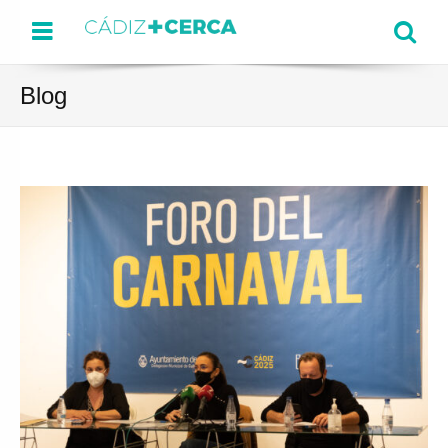
Menu
Se
Blog