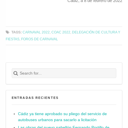
Cádiz, a 8 de febrero de 2022
TAGS:
CARNAVAL 2022
,
COAC 2022
,
DELEGACIÓN DE CULTURA Y
FIESTAS
,
FOROS DE CARNAVAL
Search for:
Buscar
ENTRADAS RECIENTES
Cádiz ya tiene aprobado su pliego del servicio de
autobuses urbanos para sacarlo a licitación
Las obras del nuevo pabellón Fernando Portillo de