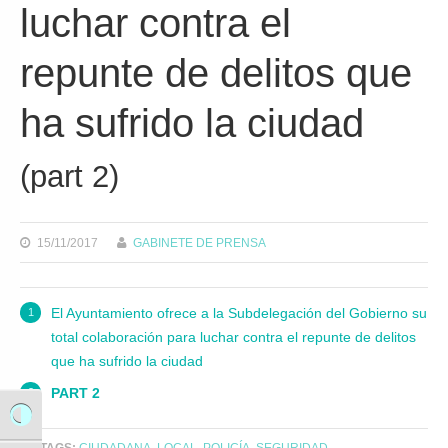
luchar contra el
repunte de delitos que
ha sufrido la ciudad
(part 2)
15/11/2017
GABINETE DE PRENSA
El Ayuntamiento ofrece a la Subdelegación del Gobierno su
"El Ayuntamiento ofrece a la Subdelegación del Gobierno su total colaboración para luchar contra el repunte de delitos que ha sufrido la ciudad" table of contents
total colaboración para luchar contra el repunte de delitos
que ha sufrido la ciudad
PART 2
Alternar alto contraste
TAGS:
CIUDADANA
,
LOCAL
,
POLICÍA
,
SEGURIDAD